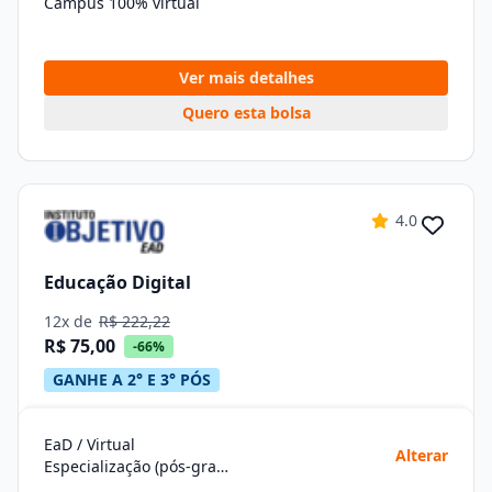
Campus 100% virtual
Ver mais detalhes
Quero esta bolsa
4.0
Educação Digital
12x de
R$ 222,22
R$ 75,00
-66%
GANHE A 2° E 3° PÓS
EaD / Virtual
Alterar
Especialização (pós-graduação)