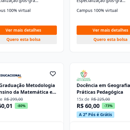
Especialização (pós-graduação)
Especialização (pós-graduação)
us 100% virtual
Campus 100% virtual
Ver mais detalhes
Ver mais detalhes
Quero esta bolsa
Quero esta bolsa
-Graduação Metodologia
Docência em Geografia
nsino da Matemática e
Práticas Pedagógica
ca
de
R$ 299,00
15x de
R$ 225,00
60,01
R$ 60,00
-80%
-73%
A 2° Pós é Grátis