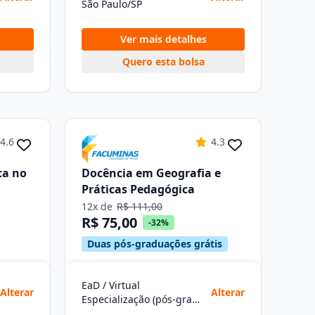
São Paulo/SP
Ver mais detalhes
Quero esta bolsa
4.6
4.3
ca no
Docência em Geografia e
Práticas Pedagógica
12x de
R$ 111,00
R$ 75,00
-32%
Duas pós-graduações grátis
EaD / Virtual
Alterar
Alterar
Especialização (pós-graduação)