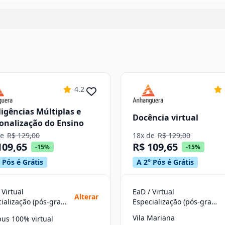
4.2
ligências Múltiplas e
Docência virtual
onalização do Ensino
de
R$ 129,00
18x de
R$ 129,00
109,65
R$ 109,65
-15%
-15%
 Pós é Grátis
A 2° Pós é Grátis
 Virtual
EaD / Virtual
Alterar
Especialização (pós-graduação)
Especialização (pós-graduação)
Vila Mariana
us 100% virtual