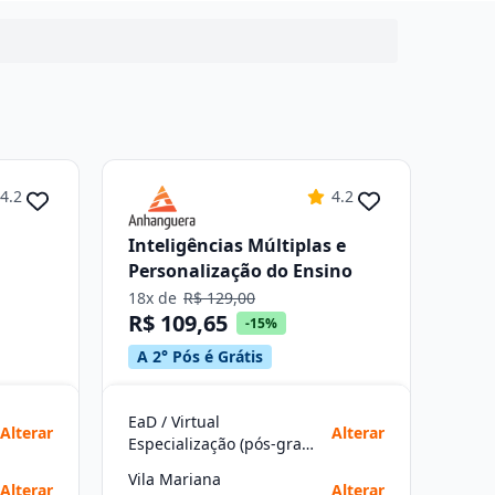
4.2
4.2
Inteligências Múltiplas e
Personalização do Ensino
18x de
R$ 129,00
R$ 109,65
-15%
A 2° Pós é Grátis
EaD / Virtual
Alterar
Alterar
Especialização (pós-graduação)
Vila Mariana
Alterar
Alterar