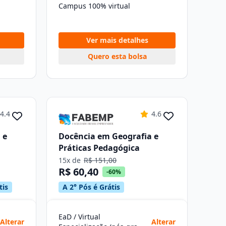
Campus 100% virtual
Ver mais detalhes
Quero esta bolsa
4.4
4.6
 e
Docência em Geografia e
Práticas Pedagógica
15x de
R$ 151,00
R$ 60,40
-60%
tis
A 2° Pós é Grátis
EaD / Virtual
Alterar
Alterar