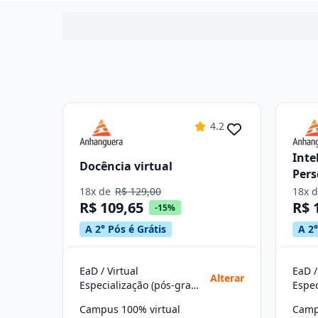
4.2
Inte
Docência virtual
Pers
18x de
R$ 129,00
18x 
R$ 109,65
R$ 
-15%
A 2° Pós é Grátis
A 2°
EaD / Virtual
EaD /
Alterar
Especialização (pós-graduação)
Campus 100% virtual
Camp