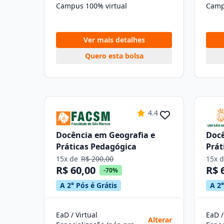
Campus 100% virtual
Camp
Ver mais detalhes
Quero esta bolsa
4.4
Docência em Geografia e
Docê
Práticas Pedagógica
Prát
15x de
R$ 200,00
15x 
R$ 60,00
R$ 
-70%
A 2° Pós é Grátis
A 2°
EaD / Virtual
EaD /
Alterar