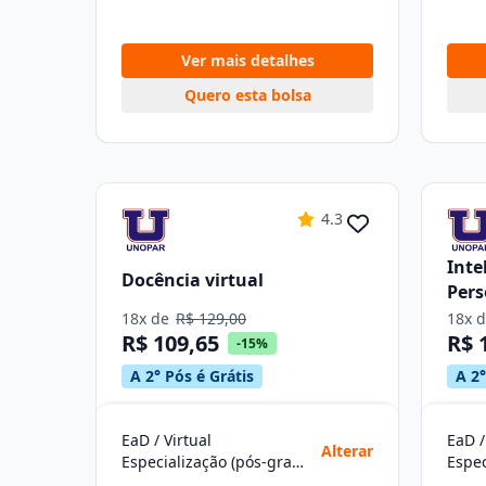
Ver mais detalhes
Quero esta bolsa
4.3
Inte
Docência virtual
Pers
18x de
R$ 129,00
18x 
R$ 109,65
R$ 
-15%
A 2° Pós é Grátis
A 2°
EaD / Virtual
EaD /
Alterar
Especialização (pós-graduação)