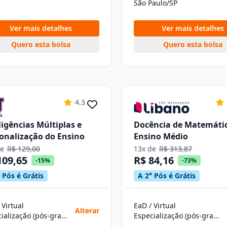
São Paulo/SP
Ver mais detalhes
Ver mais detalhes
Quero esta bolsa
Quero esta bolsa
4.3
ligências Múltiplas e
Docência de Matemáti
onalização do Ensino
Ensino Médio
de
R$ 129,00
13x de
R$ 313,87
109,65
R$ 84,16
-15%
-73%
 Pós é Grátis
A 2° Pós é Grátis
 Virtual
EaD / Virtual
Alterar
Especialização (pós-graduação)
Especialização (pós-graduação)