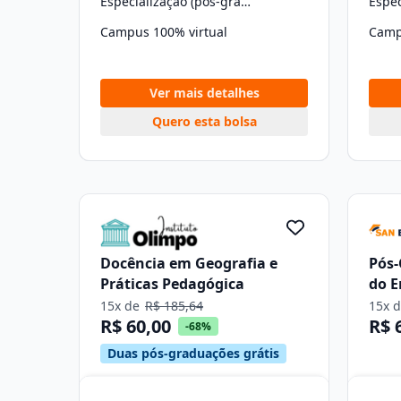
Especialização (pós-graduação)
Campus 100% virtual
Camp
Ver mais detalhes
Quero esta bolsa
Docência em Geografia e
Pós
Práticas Pedagógica
do E
Físi
15x de
R$ 185,64
15x 
R$ 60,00
R$ 
-68%
Duas pós-graduações grátis