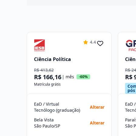
4.4
Ciência Política
Ciên
R$ 413,62
R$ 2
R$ 166,16
R$ 
| mês
-60%
Matrícula grátis
Com
pós
EaD / Virtual
EaD /
Alterar
Tecnólogo (graduação)
Tecn
Bela Vista
Paraí
Alterar
São Paulo/SP
São P