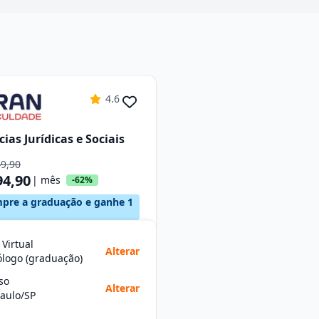
4.6
cias Jurídicas e Sociais
49,90
94,90
| mês
-62%
pre a graduação e ganhe 1
 Virtual
Alterar
ólogo (graduação)
so
Alterar
aulo/SP