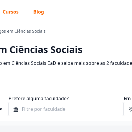
Cursos
Blog
gos em Ciências Sociais
m Ciências Sociais
 em Ciências Sociais EaD e saiba mais sobre as 2 faculdad
90,84. Encontre a bolsa de estudo para o curso EaD dos s
.
Prefere alguma faculdade?
Em 