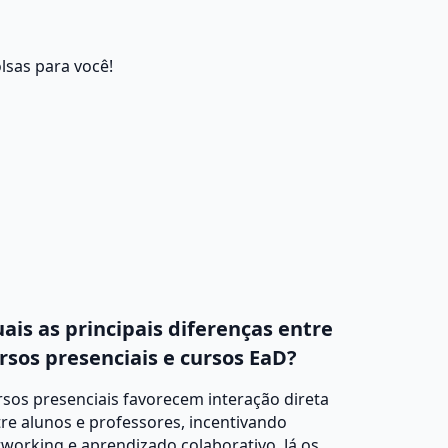
lsas para você!
ais as principais diferenças entre
rsos presenciais e cursos EaD?
sos presenciais favorecem interação direta
re alunos e professores, incentivando
working e aprendizado colaborativo. Já os