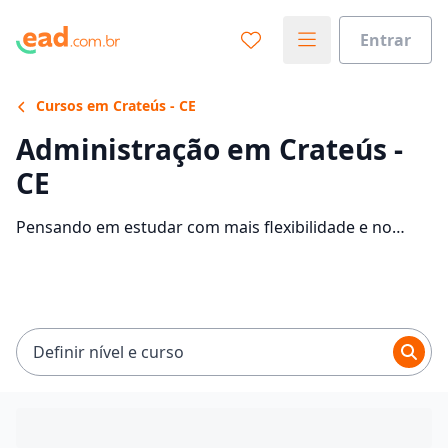
Entrar
Cursos em Crateús - CE
Administração em Crateús -
CE
Pensando em estudar com mais flexibilidade e no
conforto da sua casa? Veja 3838 ofertas para o curso
de Administração EaD em Crateús, com mensalidades
entre R$ 30,00 e R$ 237,42.
Definir nível e curso