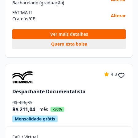
Bacharelado (graduação)
FÁTIMA II
Alterar
Crateús/CE
Ver mais detalhes
Quero esta bolsa
4.3
Despachante Documentalista
R$ 426,35
R$ 211,04
| mês
-50%
Mensalidade grátis
EaD / Virtual