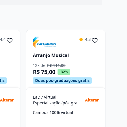
4.4
4.3
Arranjo Musical
12x de
R$ 111,00
R$ 75,00
-32%
tis
Duas pós-graduações grátis
EaD / Virtual
Alterar
Alterar
Especialização (pós-graduação)
Campus 100% virtual