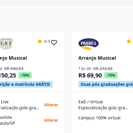
4.9
njo Musical
Arranjo Musical
de
R$ 500,83
13x de
R$ 233,00
150,25
R$ 69,90
-70%
-70%
crição e matrícula GRÁTIS
Duas pós-graduações grá
 Live
EaD / Virtual
Alterar
Especialização (pós-graduação)
Especialização (pós-graduação)
aulista
Campus 100% virtual
Alterar
aulo/SP