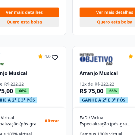
Ver mais detalhes
Ver mais detalhes
Quero esta bolsa
Quero esta bolsa
4.0
njo Musical
Arranjo Musical
de
R$ 222,22
12x de
R$ 222,22
75,00
R$ 75,00
-66%
-66%
HE A 2° E 3° PÓS
GANHE A 2° E 3° PÓS
 Virtual
EaD / Virtual
Alterar
Especialização (pós-graduação)
Especialização (pós-graduação)
us 100% virtual
Campus 100% virtual