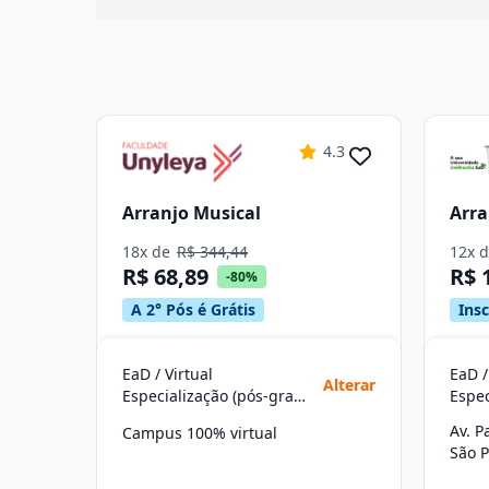
4.3
Arranjo Musical
Arra
18x de
R$ 344,44
12x 
R$ 68,89
R$ 
-80%
A 2° Pós é Grátis
Ins
EaD / Virtual
EaD /
Alterar
Especialização (pós-graduação)
Av. P
Campus 100% virtual
São P