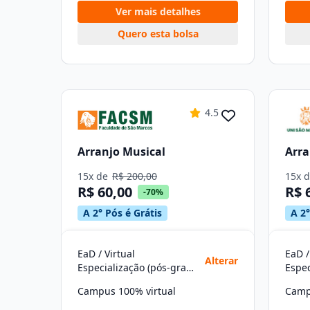
Ver mais detalhes
Quero esta bolsa
4.5
Arranjo Musical
Arra
15x de
R$ 200,00
15x 
R$ 60,00
R$ 
-70%
A 2° Pós é Grátis
A 2°
EaD / Virtual
EaD /
Alterar
Especialização (pós-graduação)
Campus 100% virtual
Camp