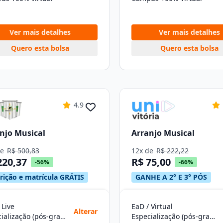
Ver mais detalhes
Ver mais detalhes
Quero esta bolsa
Quero esta bolsa
4.9
njo Musical
Arranjo Musical
de
R$ 500,83
12x de
R$ 222,22
220,37
R$ 75,00
-56%
-66%
crição e matrícula GRÁTIS
GANHE A 2° E 3° PÓS
 Live
EaD / Virtual
Alterar
Especialização (pós-graduação)
Especialização (pós-graduação)