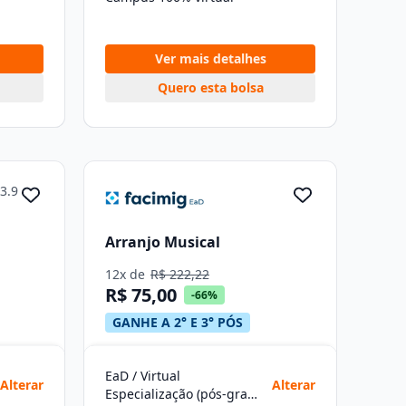
Ver mais detalhes
Quero esta bolsa
3.9
Arranjo Musical
12x de
R$ 222,22
R$ 75,00
-66%
GANHE A 2° E 3° PÓS
EaD / Virtual
Alterar
Alterar
Especialização (pós-graduação)