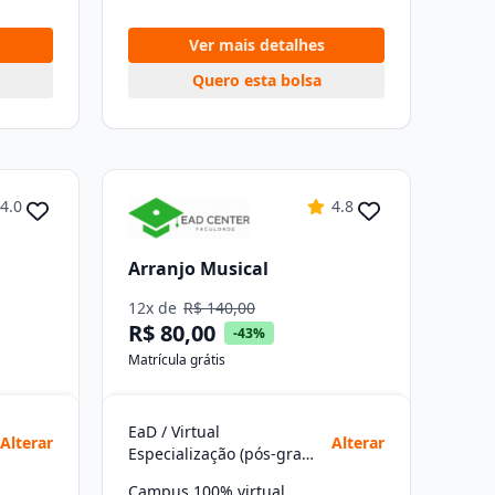
Ver mais detalhes
Quero esta bolsa
4.0
4.8
Arranjo Musical
12x de
R$ 140,00
R$ 80,00
-43%
Matrícula grátis
EaD / Virtual
Alterar
Alterar
Especialização (pós-graduação)
Campus 100% virtual