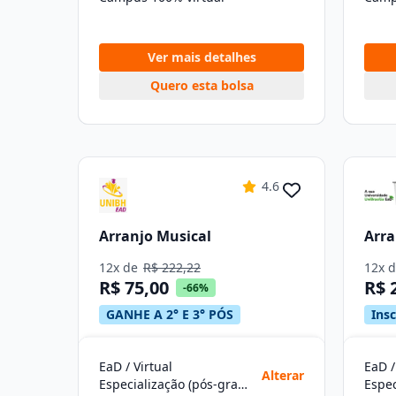
Ver mais detalhes
Quero esta bolsa
4.6
Arranjo Musical
Arra
12x de
R$ 222,22
12x 
R$ 75,00
R$ 
-66%
GANHE A 2° E 3° PÓS
Ins
EaD / Virtual
EaD /
Alterar
Especialização (pós-graduação)