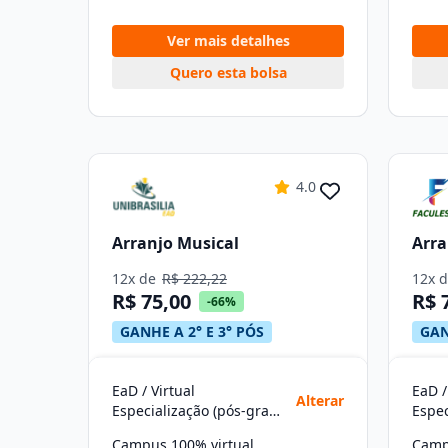
Ver mais detalhes
Quero esta bolsa
4.0
Arranjo Musical
Arra
12x de
R$ 222,22
12x 
R$ 75,00
R$ 
-66%
GANHE A 2° E 3° PÓS
GAN
EaD / Virtual
EaD /
Alterar
Especialização (pós-graduação)
Campus 100% virtual
Camp