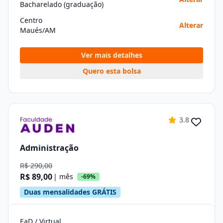
Bacharelado (graduação)
Centro
Alterar
Maués/AM
Ver mais detalhes
Quero esta bolsa
3.8
Administração
R$ 290,00
R$ 89,00
| mês
-69%
Duas mensalidades GRÁTIS
EaD / Virtual