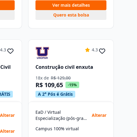
Ver mais detalhes
Quero esta bolsa
4.3
4.3
Civil
Construção civil enxuta
18x de
R$ 129,00
R$ 109,65
-15%
RÁTIS
A 2° Pós é Grátis
EaD / Virtual
Alterar
Alterar
Especialização (pós-graduação)
Campus 100% virtual
Alterar