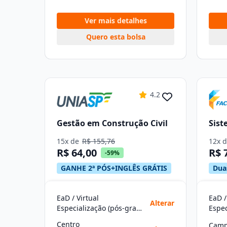
Ver mais detalhes
Quero esta bolsa
4.2
Gestão em Construção Civil
Sist
15x de
R$ 155,76
12x 
R$ 64,00
R$ 
-59%
GANHE 2ª PÓS+INGLÊS GRÁTIS
Dua
EaD / Virtual
EaD /
Alterar
Especialização (pós-graduação)
Centro
Camp