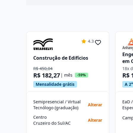
4.3
Enge
Construção de Edifícios
em 
R$ 450,04
18x 
R$ 182,27
R$ 
| mês
-59%
Mensalidade grátis
A 2°
Semipresencial / Virtual
EaD /
Alterar
Tecnólogo (graduação)
Centro
Camp
Alterar
Cruzeiro do Sul/AC