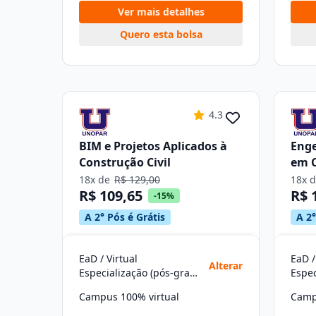
Ver mais detalhes
Quero esta bolsa
4.3
BIM e Projetos Aplicados à
Enge
Construção Civil
em 
18x de
R$ 129,00
18x 
R$ 109,65
R$ 
-15%
A 2° Pós é Grátis
A 2°
EaD / Virtual
EaD /
Alterar
Especialização (pós-graduação)
Campus 100% virtual
Camp