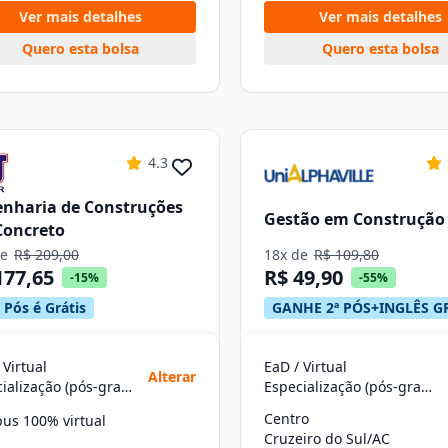
Ver mais detalhes
Ver mais detalhes
Quero esta bolsa
Quero esta bolsa
4.3
nharia de Construções
Gestão em Construção 
Concreto
de
R$ 209,00
18x de
R$ 109,80
177,65
R$ 49,90
-15%
-55%
 Pós é Grátis
GANHE 2ª PÓS+INGLÊS G
 Virtual
EaD / Virtual
Alterar
Especialização (pós-graduação)
Especialização (pós-graduação)
Centro
us 100% virtual
Cruzeiro do Sul/AC