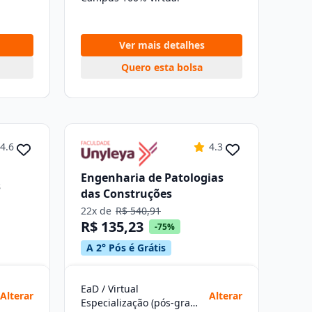
Ver mais detalhes
Quero esta bolsa
4.6
4.3
Engenharia de Patologias
s
das Construções
22x de
R$ 540,91
R$ 135,23
-75%
A 2° Pós é Grátis
EaD / Virtual
Alterar
Alterar
Especialização (pós-graduação)