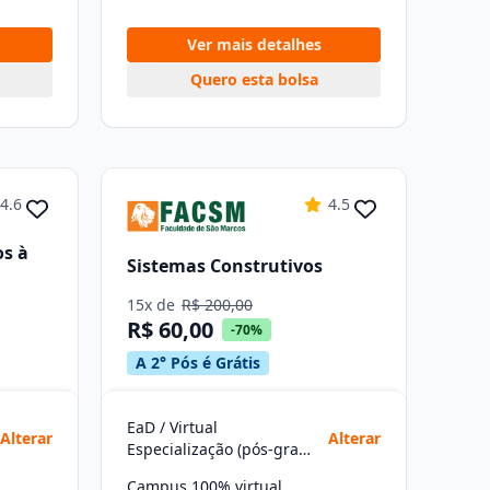
Ver mais detalhes
Quero esta bolsa
4.6
4.5
os à
Sistemas Construtivos
15x de
R$ 200,00
R$ 60,00
-70%
A 2° Pós é Grátis
EaD / Virtual
Alterar
Alterar
Especialização (pós-graduação)
Campus 100% virtual