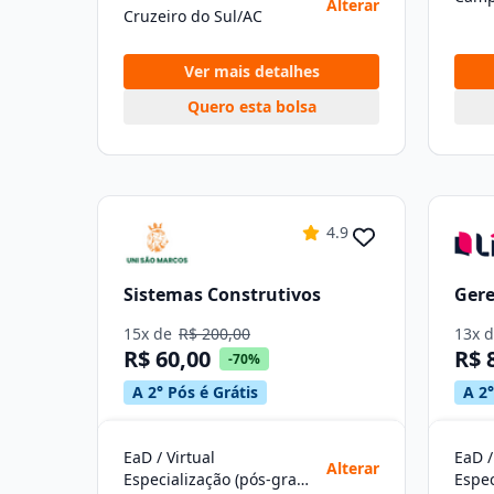
Alterar
Cruzeiro do Sul/AC
Ver mais detalhes
Quero esta bolsa
4.9
Sistemas Construtivos
Ger
15x de
R$ 200,00
13x 
R$ 60,00
R$ 
-70%
A 2° Pós é Grátis
A 2°
EaD / Virtual
EaD /
Alterar
Especialização (pós-graduação)