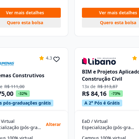
Ver mais detalhes
Ver mais detalhes
Quero esta bolsa
Quero esta bolsa
4.3
BIM e Projetos Aplicad
emas Construtivos
Construção Civil
de
R$ 111,00
13x de
R$ 313,87
75,00
R$ 84,16
-32%
-73%
s pós-graduações grátis
A 2° Pós é Grátis
 Virtual
EaD / Virtual
Alterar
Especialização (pós-graduação)
Especialização (pós-graduação)
us 100% virtual
Campus 100% virtual