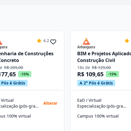
4.2
nharia de Construções
BIM e Projetos Aplicad
Concreto
Construção Civil
de
R$ 209,00
18x de
R$ 129,00
177,65
R$ 109,65
-15%
-15%
 Pós é Grátis
A 2° Pós é Grátis
 Virtual
EaD / Virtual
Alterar
Especialização (pós-graduação)
Especialização (pós-graduação)
us 100% virtual
Campus 100% virtual