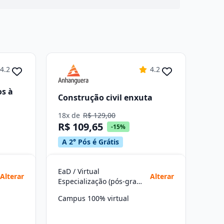
4.2
4.2
os à
Construção civil enxuta
18x de
R$ 129,00
R$ 109,65
-15%
A 2° Pós é Grátis
EaD / Virtual
Alterar
Alterar
Especialização (pós-graduação)
Campus 100% virtual