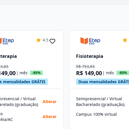
4.5
oterapia
Fisioterapia
53,83
R$ 753,83
149,00
R$ 149,00
| mês
| mês
-80%
-80%
s mensalidades GRÁTIS
Duas mensalidades GRÁT
resencial / Virtual
Semipresencial / Virtual
Alterar
arelado (graduação)
Bacharelado (graduação)
ro
Campus 100% virtual
Alterar
léia/AC