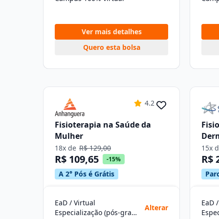
Ver mais detalhes
Quero esta bolsa
4.2
Fisioterapia na Saúde da
Fisi
Mulher
Derm
Cos
18x de
R$ 129,00
15x 
R$ 109,65
R$ 
-15%
A 2° Pós é Grátis
Parc
EaD / Virtual
EaD /
Alterar
Especialização (pós-graduação)