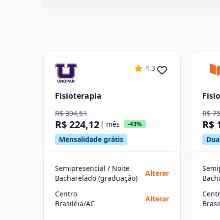
4.3
Fisioterapia
Fisi
R$ 394,51
R$ 7
R$ 224,12
R$ 
| mês
-43%
Mensalidade grátis
Dua
Semipresencial / Noite
Semip
Alterar
Bacharelado (graduação)
Bach
Centro
Cent
Alterar
Brasiléia/AC
Brasi