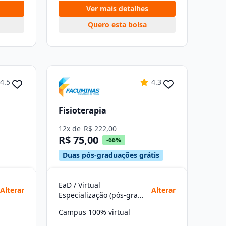
Ver mais detalhes
Quero esta bolsa
4.5
4.3
Fisioterapia
12x de
R$ 222,00
R$ 75,00
-66%
Duas pós-graduações grátis
EaD / Virtual
Alterar
Alterar
Especialização (pós-graduação)
Campus 100% virtual