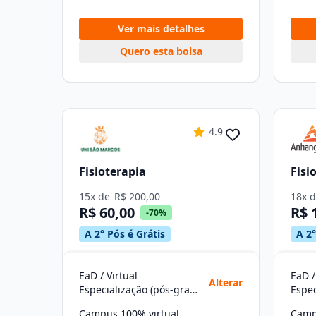
Ver mais detalhes
Quero esta bolsa
4.9
Fisioterapia
Fisi
15x de
R$ 200,00
18x 
R$ 60,00
R$ 
-70%
A 2° Pós é Grátis
A 2°
EaD / Virtual
EaD /
Alterar
Especialização (pós-graduação)
Campus 100% virtual
Camp