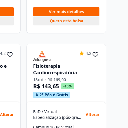
Ver mais detalhes
Quero esta bolsa
4.2
4.2
o e
Fisioterapia
Cardiorrespiratória
18x de
R$ 169,00
R$ 143,65
-15%
A 2° Pós é Grátis
EaD / Virtual
Alterar
Alterar
Especialização (pós-graduação)
Campus 100% virtual