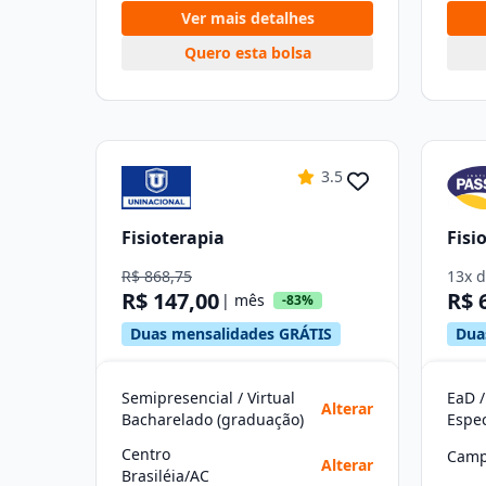
Ver mais detalhes
Quero esta bolsa
3.5
Fisioterapia
Fisi
R$ 868,75
13x 
R$ 147,00
R$ 
| mês
-83%
Duas mensalidades GRÁTIS
Dua
Semipresencial / Virtual
EaD /
Alterar
Bacharelado (graduação)
Centro
Camp
Alterar
Brasiléia/AC