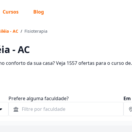
Cursos
Blog
léia - AC
/
Fisioterapia
ia - AC
o conforto da sua casa? Veja 1557 ofertas para o curso de
 entre R$ 60,00 e R$ 224,88.
Prefere alguma faculdade?
Em 