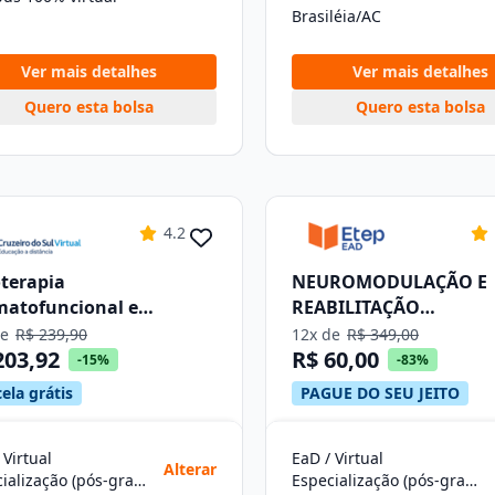
Brasiléia/AC
Ver mais detalhes
Ver mais detalhes
Quero esta bolsa
Quero esta bolsa
4.2
oterapia
NEUROMODULAÇÃO E
atofuncional e
REABILITAÇÃO
metologia
NEUROLÓGICA
de
R$ 239,90
12x de
R$ 349,00
203,92
R$ 60,00
-15%
-83%
ela grátis
PAGUE DO SEU JEITO
 Virtual
EaD / Virtual
Alterar
Especialização (pós-graduação)
Especialização (pós-graduação)