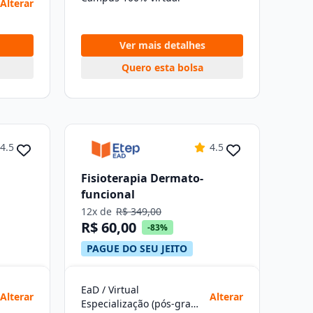
Alterar
Ver mais detalhes
Quero esta bolsa
4.5
4.5
Fisioterapia Dermato-
funcional
12x de
R$ 349,00
R$ 60,00
-83%
PAGUE DO SEU JEITO
EaD / Virtual
Alterar
Alterar
Especialização (pós-graduação)