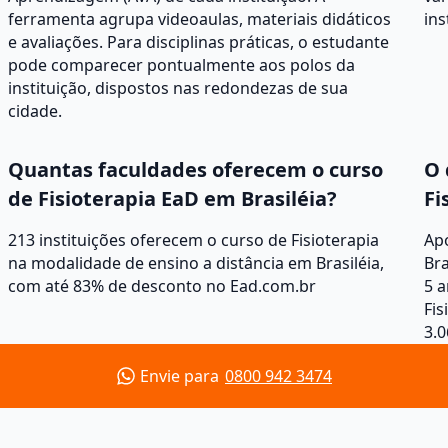
ferramenta agrupa videoaulas, materiais didáticos
ins
e avaliações. Para disciplinas práticas, o estudante
pode comparecer pontualmente aos polos da
instituição, dispostos nas redondezas de sua
cidade.
Quantas faculdades oferecem o curso
O 
de Fisioterapia EaD em Brasiléia?
Fi
213 instituições oferecem o curso de Fisioterapia
Apó
na modalidade de ensino a distância em Brasiléia,
Bra
com até 83% de desconto no Ead.com.br
5 a
Fis
3.0
Envie para
0800 942 3474