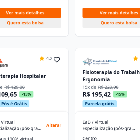
Ver mais detalhes
Ver mais detalhes
Quero esta bolsa
Quero esta bolsa
4.2
Fisioterapia do Trabalh
oterapia Hospitalar
Ergonomia
de
R$ 129,00
15x de
R$ 229,90
109,65
R$ 195,42
-15%
-15%
 Pós é Grátis
Parcela grátis
 Virtual
EaD / Virtual
Alterar
Especialização (pós-graduação)
Especialização (pós-graduação)
Centro
us 100% virtual