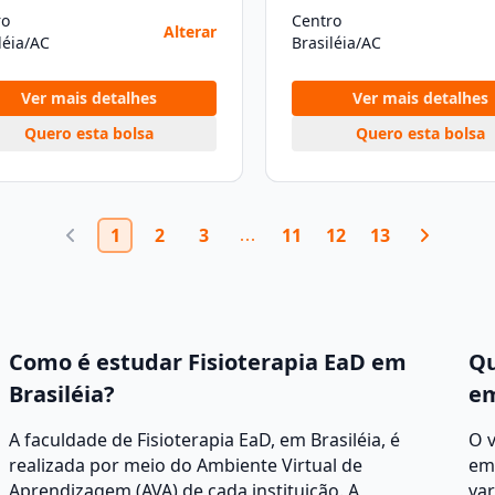
ro
Centro
Alterar
léia/AC
Brasiléia/AC
Ver mais detalhes
Ver mais detalhes
Quero esta bolsa
Quero esta bolsa
1
2
3
11
12
13
Como é estudar Fisioterapia EaD em
Qu
Brasiléia?
em
A faculdade de Fisioterapia EaD, em Brasiléia, é
O v
realizada por meio do Ambiente Virtual de
em 
Aprendizagem (AVA) de cada instituição. A
var