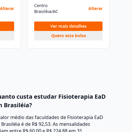
Centro
Alterar
Alterar
Brasiléia/AC
Ver mais detalhes
Quero esta bolsa
anto custa estudar Fisioterapia EaD
 Brasiléia?
alor médio das faculdades de Fisioterapia EaD
Brasiléia é de R$ 92,53. As mensalidades
iam entre R$ 60,00 e R$ 224,88 em 31