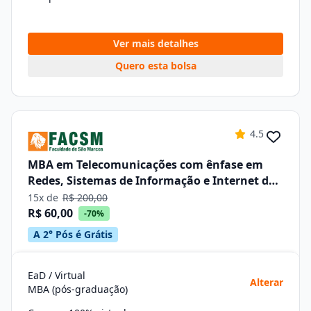
Ver mais detalhes
Quero esta bolsa
4.5
MBA em Telecomunicações com ênfase em
Redes, Sistemas de Informação e Internet das
Coisas –iot
15x de
R$ 200,00
R$ 60,00
-70%
A 2° Pós é Grátis
EaD / Virtual
Alterar
MBA (pós-graduação)