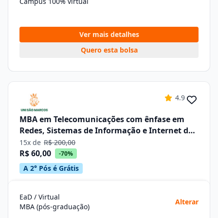
Campus 100% virtual
Ver mais detalhes
Quero esta bolsa
4.9
MBA em Telecomunicações com ênfase em
Redes, Sistemas de Informação e Internet das
Coisas –iot
15x de
R$ 200,00
R$ 60,00
-70%
A 2° Pós é Grátis
EaD / Virtual
Alterar
MBA (pós-graduação)