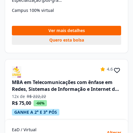
Especialização (pós-graduação)
Campus 100% virtual
Ver mais detalhes
Quero esta bolsa
4.6
MBA em Telecomunicações com ênfase em
Redes, Sistemas de Informação e Internet das
Coisas – Iot
12x de
R$ 222,22
R$ 75,00
-66%
GANHE A 2° E 3° PÓS
EaD / Virtual
Alterar