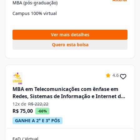
MBA (pós-graduação)
Campus 100% virtual
Ver mais detalhes
Quero esta bolsa
4.6
MBA em Telecomunicações com ênfase em
Redes, Sistemas de Informação e Internet das
Coisas –iot
12x de
R$ 222,22
R$ 75,00
-66%
GANHE A 2° E 3° PÓS
EaD / Virtual