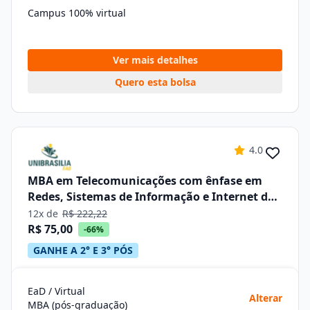
Campus 100% virtual
Ver mais detalhes
Quero esta bolsa
4.0
MBA em Telecomunicações com ênfase em
Redes, Sistemas de Informação e Internet das
Coisas - IOT
12x de
R$ 222,22
R$ 75,00
-66%
GANHE A 2° E 3° PÓS
EaD / Virtual
Alterar
MBA (pós-graduação)