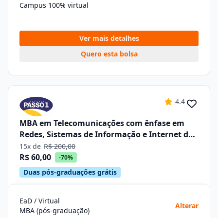
Campus 100% virtual
Ver mais detalhes
Quero esta bolsa
4.4
MBA em Telecomunicações com ênfase em
Redes, Sistemas de Informação e Internet das
Coisas –iot
15x de
R$ 200,00
R$ 60,00
-70%
Duas pós-graduações grátis
EaD / Virtual
Alterar
MBA (pós-graduação)