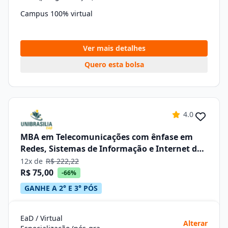
Campus 100% virtual
Ver mais detalhes
Quero esta bolsa
4.0
MBA em Telecomunicações com ênfase em
Redes, Sistemas de Informação e Internet das
Coisas –iot
12x de
R$ 222,22
R$ 75,00
-66%
GANHE A 2° E 3° PÓS
EaD / Virtual
Alterar