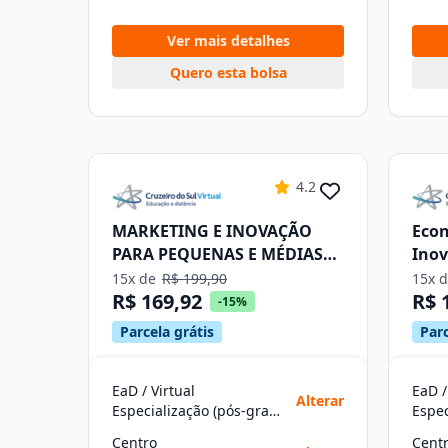
Ver mais detalhes
Quero esta bolsa
4.2
MARKETING E INOVAÇÃO
Econ
PARA PEQUENAS E MÉDIAS
Ino
EMPRESAS
15x de
R$ 199,90
15x 
R$ 169,92
R$ 
-15%
Parcela grátis
Parc
EaD / Virtual
EaD /
Alterar
Especialização (pós-graduação)
Centro
Cent