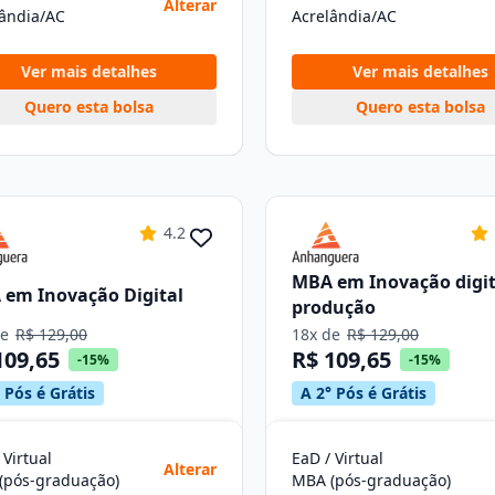
Alterar
lândia/AC
Acrelândia/AC
Ver mais detalhes
Ver mais detalhes
Quero esta bolsa
Quero esta bolsa
4.2
MBA em Inovação digit
em Inovação Digital
produção
de
R$ 129,00
18x de
R$ 129,00
109,65
R$ 109,65
-15%
-15%
 Pós é Grátis
A 2° Pós é Grátis
 Virtual
EaD / Virtual
Alterar
(pós-graduação)
MBA (pós-graduação)