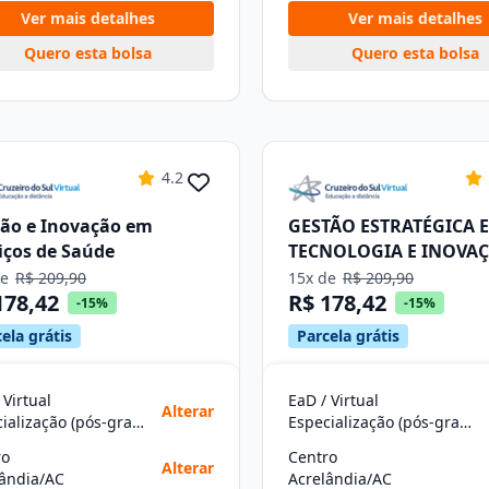
Ver mais detalhes
Ver mais detalhes
Quero esta bolsa
Quero esta bolsa
4.2
ão e Inovação em
GESTÃO ESTRATÉGICA 
iços de Saúde
TECNOLOGIA E INOVA
de
R$ 209,90
15x de
R$ 209,90
178,42
R$ 178,42
-15%
-15%
ela grátis
Parcela grátis
 Virtual
EaD / Virtual
Alterar
Especialização (pós-graduação)
Especialização (pós-graduação)
ro
Centro
Alterar
lândia/AC
Acrelândia/AC