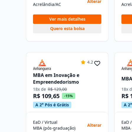
Alterar
Acrelândia/AC
Acre
Ver mais detalhes
Quero esta bolsa
4.2
MBA em Inovação e
MBA 
Empreendedorismo
18x de
R$ 129,00
18x 
R$ 109,65
R$ 
-15%
A 2° Pós é Grátis
A 2°
EaD / Virtual
EaD /
Alterar
MBA (pós-graduação)
MBA 