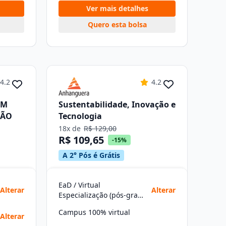
Ver mais detalhes
Quero esta bolsa
4.2
4.2
EM
Sustentabilidade, Inovação e
ÇÃO
Tecnologia
18x de
R$ 129,00
R$ 109,65
-15%
A 2° Pós é Grátis
EaD / Virtual
Alterar
Alterar
Especialização (pós-graduação)
Campus 100% virtual
Alterar