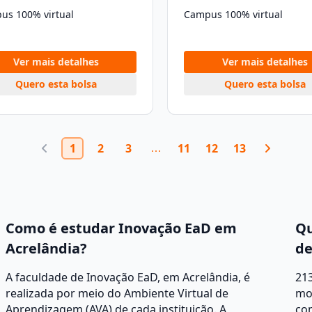
us 100% virtual
Campus 100% virtual
Ver mais detalhes
Ver mais detalhes
Quero esta bolsa
Quero esta bolsa
1
2
3
11
12
13
Como é estudar Inovação EaD em
Qu
Acrelândia?
de
A faculdade de Inovação EaD, em Acrelândia, é
213
realizada por meio do Ambiente Virtual de
mod
Aprendizagem (AVA) de cada instituição. A
co