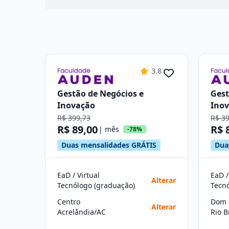
3.8
Gestão de Negócios e
Gest
Inovação
Ino
R$ 399,73
R$ 3
R$ 89,00
R$ 
| mês
-78%
Duas mensalidades GRÁTIS
Dua
EaD / Virtual
EaD /
Alterar
Tecnólogo (graduação)
Tecn
Centro
Dom 
Alterar
Acrelândia/AC
Rio 