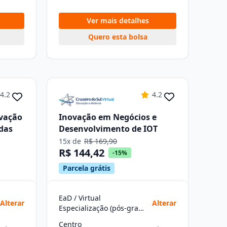
Ver mais detalhes
Quero esta bolsa
4.2
4.2
vação
Inovação em Negócios e
das
Desenvolvimento de IOT
15x de
R$ 169,90
R$ 144,42
-15%
Parcela grátis
EaD / Virtual
Alterar
Alterar
Especialização (pós-graduação)
Centro