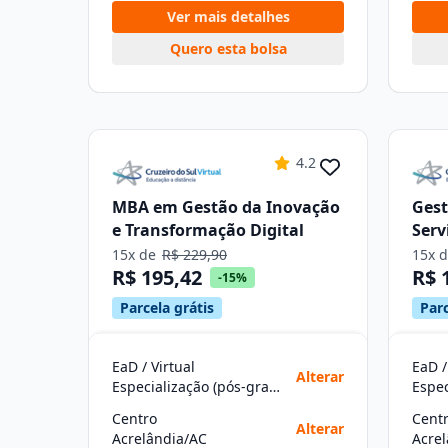
Ver mais detalhes
Quero esta bolsa
4.2
MBA em Gestão da Inovação
Gest
e Transformação Digital
Serv
15x de
R$ 229,90
15x 
R$ 195,42
R$ 
-15%
Parcela grátis
Parc
EaD / Virtual
EaD /
Alterar
Especialização (pós-graduação)
Centro
Cent
Alterar
Acrelândia/AC
Acre