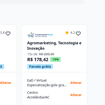
3.8
4.2
Agromarketing, Tecnologia e
Inovação
15x de
R$ 209,90
R$ 178,42
-15%
IS
Parcela grátis
EaD / Virtual
Alterar
Alterar
Especialização (pós-graduação)
Centro
Alterar
Acrelândia/AC