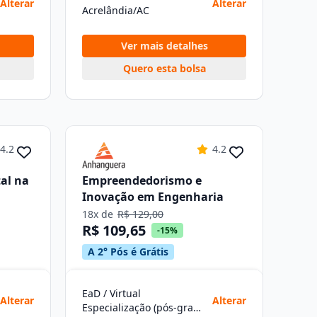
Alterar
Alterar
Acrelândia/AC
Ver mais detalhes
Quero esta bolsa
4.2
4.2
al na
Empreendedorismo e
Inovação em Engenharia
18x de
R$ 129,00
R$ 109,65
-15%
A 2° Pós é Grátis
EaD / Virtual
Alterar
Alterar
Especialização (pós-graduação)