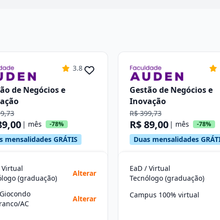
3.8
ão de Negócios e
Gestão de Negócios e
vação
Inovação
99,73
R$ 399,73
89,00
R$ 89,00
| mês
| mês
-78%
-78%
s mensalidades GRÁTIS
Duas mensalidades GRÁT
 Virtual
EaD / Virtual
Alterar
ólogo (graduação)
Tecnólogo (graduação)
Giocondo
Campus 100% virtual
Alterar
Branco/AC