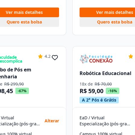
Ver mais detalhes
Ver mais detalhes
Quero esta bolsa
Quero esta bolsa
4.2
bo de Pós em
Robótica Educacional
enharia
de
R$ 299,90
18x de
R$ 70,00
98,45
R$ 59,00
-67%
-16%
A 2° Pós é Grátis
 Virtual
EaD / Virtual
Alterar
Especialização (pós-graduação)
Especialização (pós-graduação)
us 100% virtual
Campus 100% virtual