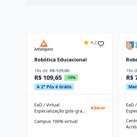
4.2
Robótica Educacional
Robó
18x de
R$ 129,00
18x 
R$ 109,65
R$ 
-15%
A 2° Pós é Grátis
Men
EaD / Virtual
EaD /
Alterar
Especialização (pós-graduação)
Cent
Campus 100% virtual
Acre