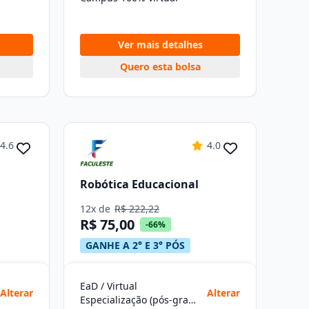
Ver mais detalhes
Quero esta bolsa
4.6
4.0
Robótica Educacional
12x de
R$ 222,22
R$ 75,00
-66%
GANHE A 2° E 3° PÓS
EaD / Virtual
Alterar
Alterar
Especialização (pós-graduação)