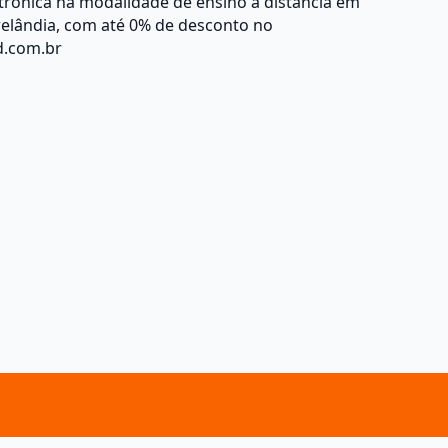
trônica na modalidade de ensino a distância em
relândia, com até 0% de desconto no
d.com.br