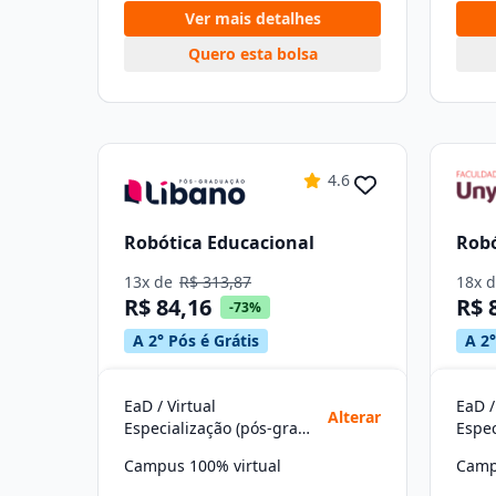
Ver mais detalhes
Quero esta bolsa
4.6
Robótica Educacional
Robó
13x de
R$ 313,87
18x 
R$ 84,16
R$ 
-73%
A 2° Pós é Grátis
A 2°
EaD / Virtual
EaD /
Alterar
Especialização (pós-graduação)
Campus 100% virtual
Camp