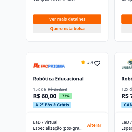
Ver mais detalhes
Quero esta bolsa
3.4
Robótica Educacional
Robó
15x de
R$ 222,22
12x 
R$ 60,00
R$ 
-73%
A 2° Pós é Grátis
GAN
EaD / Virtual
EaD /
Alterar
Especialização (pós-graduação)