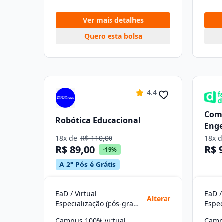
Ver mais detalhes
Quero esta bolsa
4.4
Com
Robótica Educacional
Eng
18x de
R$ 110,00
18x 
R$ 89,00
R$ 
-19%
A 2° Pós é Grátis
EaD / Virtual
EaD /
Alterar
Especialização (pós-graduação)
Campus 100% virtual
Camp