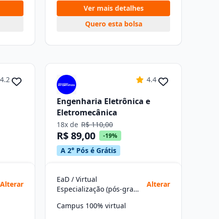
Ver mais detalhes
Quero esta bolsa
4.2
4.4
Engenharia Eletrônica e
Eletromecânica
18x de
R$ 110,00
R$ 89,00
-19%
A 2° Pós é Grátis
EaD / Virtual
Alterar
Alterar
Especialização (pós-graduação)
Campus 100% virtual