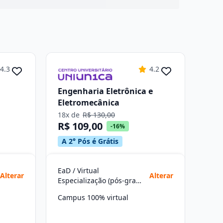
4.3
4.2
Engenharia Eletrônica e
Eletromecânica
18x de
R$ 130,00
R$ 109,00
-16%
A 2° Pós é Grátis
EaD / Virtual
Alterar
Alterar
Especialização (pós-graduação)
Campus 100% virtual