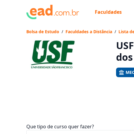
Faculdades
Já
Vam
Bolsa de Estudo
/
Faculdades a Distância
/
Lista d
USF
dos
MEC
Que tipo de curso quer fazer?