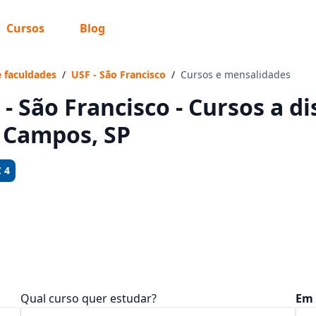
Cursos
Blog
 sabe o que você quer estudar?
os te guiar no caminho ideal para seus estudos
e faculdades
/
USF - São Francisco
/
Cursos e mensalidades
 - São Francisco - Cursos a d
 Campos, SP
Sim, já sei
 4
Ainda não sei
Qual curso quer estudar?
Em 