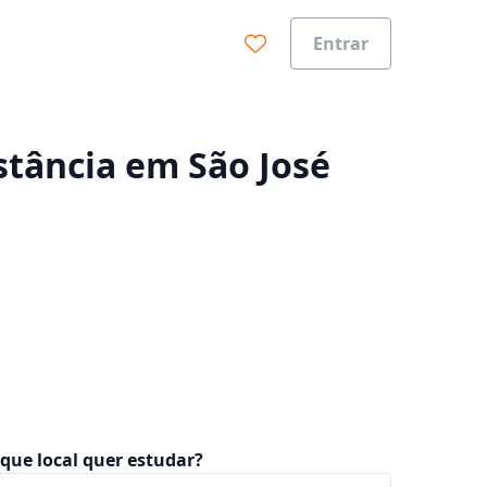
Entrar
0%
istância em São José
que local quer estudar?