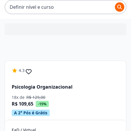
ficam entre R$ 92,65 e R$ 194,65.
Definir nível e curso
4.3
Psicologia Organizacional
18x de
R$ 129,00
R$ 109,65
-15%
A 2° Pós é Grátis
EaD / Virtual