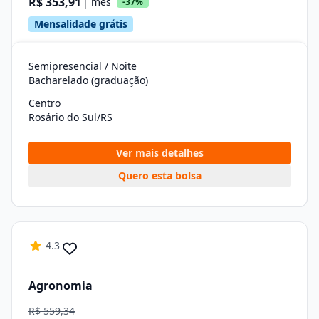
R$ 353,91
| mês
-37%
Mensalidade grátis
Semipresencial / Noite
Bacharelado (graduação)
Centro
Rosário do Sul/RS
Ver mais detalhes
Quero esta bolsa
4.3
Agronomia
R$ 559,34