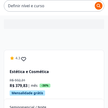
R$ 92,65 e R$ 379,83.
Definir nível e curso
4.3
Estética e Cosmética
R$ 592,31
R$ 379,83
| mês
-36%
Mensalidade grátis
Semipresencial / Noite