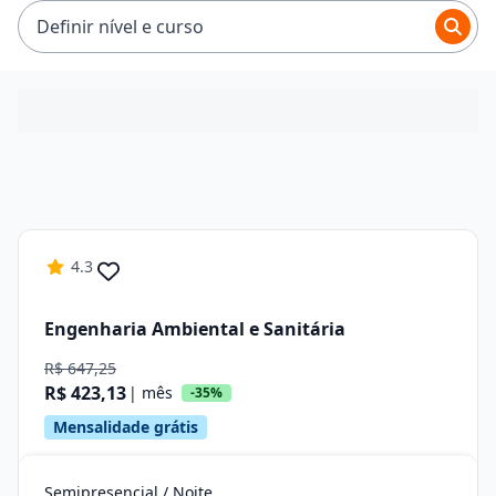
R$ 84,80 e R$ 423,13.
Definir nível e curso
4.3
Engenharia Ambiental e Sanitária
R$ 647,25
R$ 423,13
| mês
-35%
Mensalidade grátis
Semipresencial / Noite