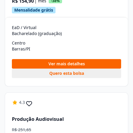
R$ 154,90
| mês
-38%
Mensalidade grátis
EaD / Virtual
Bacharelado (graduação)
Centro
Barras/PI
Ver mais detalhes
Quero esta bolsa
4.3
Produção Audiovisual
R$ 251,65