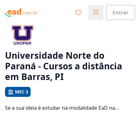
Entrar
Já sabe o que você quer estudar?
Vamos te guiar no caminho ideal para seus estudos
0%
Universidade Norte do
Paraná - Cursos a distância
Sim, já sei
em Barras, PI
MEC 3
Ainda não sei
Se a sua ideia é estudar na modalidade EaD na
Universidade Norte do Paraná e com um polo de
apoio em Barras, veja quais são os 1655 cursos
oferecidos pela instituição nos 2 campus da cidade e
consulte os valores das mensalidades, que ficam entre