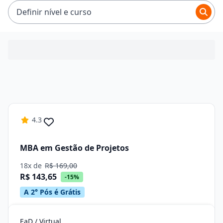
R$ 92,65 e R$ 194,65.
Definir nível e curso
4.3
MBA em Gestão de Projetos
18x de
R$ 169,00
R$ 143,65
-15%
A 2° Pós é Grátis
EaD / Virtual