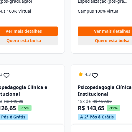
(pós-graduação)
Especialização (pós-graduação)
us 100% virtual
Campus 100% virtual
Ver mais detalhes
Ver mais detalhes
Quero esta bolsa
Quero esta bolsa
.3
4.3
opedagogia Clínica e
Psicopedagogia Clínica
itucional
Institucional
de
R$ 149,00
18x de
R$ 169,00
126,65
R$ 143,65
-15%
-15%
 Pós é Grátis
A 2° Pós é Grátis