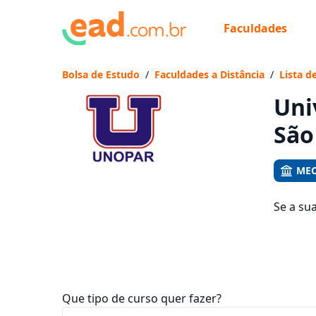
Faculdades
Já
Vam
Bolsa de Estudo
/
Faculdades a Distância
/
Lista d
Uni
São
MEC
Se a su
Miguel 
os valo
Que tipo de curso quer fazer?