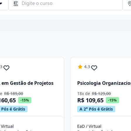
Continuar
.3
4.3
em Gestão de Projetos
Psicologia Organizacio
de
R$ 189,00
18x de
R$ 129,00
160,65
R$ 109,65
-15%
-15%
 Pós é Grátis
A 2° Pós é Grátis
 Virtual
EaD / Virtual