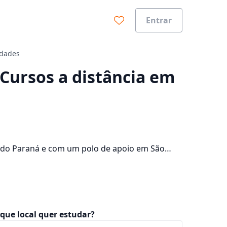
Entrar
idades
0%
 Cursos a distância em
e do Paraná e com um polo de apoio em São
instituição nos 2 campus da cidade e consulte
que local quer estudar?