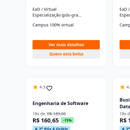
EaD / Virtual
EaD /
Especialização (pós-graduação)
Campus 100% virtual
Camp
Ver mais detalhes
Quero esta bolsa
4.3
4
Busi
Engenharia de Software
Data
Dad
18x de
R$ 189,00
18x 
R$ 160,65
R$ 
-15%
A 2° Pós é Grátis
A 2°