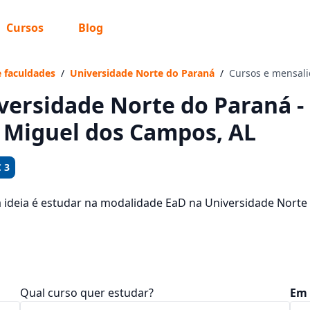
Cursos
Blog
 sabe o que você quer estudar?
os te guiar no caminho ideal para seus estudos
e faculdades
/
Universidade Norte do Paraná
/
Cursos e mensal
versidade Norte do Paraná -
 Miguel dos Campos, AL
Sim, já sei
 3
a ideia é estudar na modalidade EaD na Universidade Nort
dos Campos, veja quais são os 1534 cursos oferecidos pela 
Ainda não sei
res das mensalidades, que ficam entre R$ 92,65 e R$ 194,65.
Qual curso quer estudar?
Em 