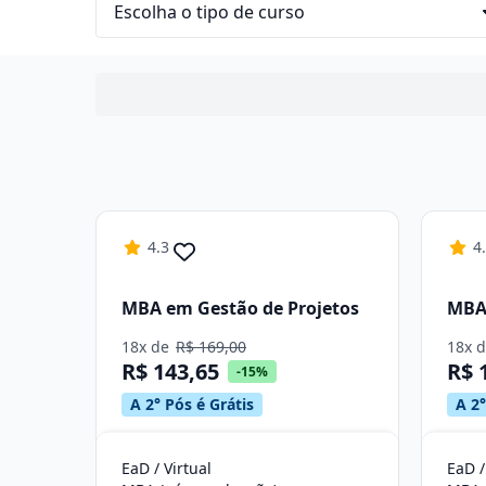
4.3
4
MBA em Gestão de Projetos
MBA 
18x de
R$ 169,00
18x 
R$ 143,65
R$ 
-15%
A 2° Pós é Grátis
A 2°
EaD / Virtual
EaD /