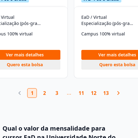
 Virtual
EaD / Virtual
Especialização (pós-graduação)
Especialização (pós-graduação)
us 100% virtual
Campus 100% virtual
Ver mais detalhes
Ver mais detalhes
Quero esta bolsa
Quero esta bolsa
1
2
3
11
12
13
Qual o valor da mensalidade para
cursos EaD na Universidade Norte do