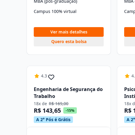
MBA (pós-graduação)
MBA 
Campus 100% virtual
Camp
Ver mais detalhes
Quero esta bolsa
4.3
4
Engenharia de Segurança do
Psic
Trabalho
Inst
18x de
R$ 169,00
18x 
R$ 143,65
R$ 
-15%
A 2° Pós é Grátis
A 2°