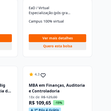
EaD / Virtual
Especialização (pós-graduação)
Campus 100% virtual
Ver mais detalhes
Quero esta bolsa
4.3
Big
MBA em Finanças, Auditoria
cia de
e Controladoria
18x de
R$ 129,00
R$ 109,65
-15%
A 2° Pós é Grátis