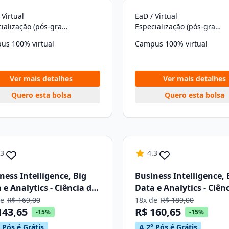
 Virtual
EaD / Virtual
Especialização (pós-graduação)
Especialização (pós-graduação)
us 100% virtual
Campus 100% virtual
Ver mais detalhes
Ver mais detalhes
Quero esta bolsa
Quero esta bolsa
.3
4.3
ness Intelligence, Big
Business Intelligence, 
 e Analytics - Ciência de
Data e Analytics - Ciên
os
Dados
de
R$ 169,00
18x de
R$ 189,00
143,65
R$ 160,65
-15%
-15%
 Pós é Grátis
A 2° Pós é Grátis