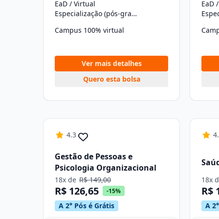
EaD / Virtual
EaD /
Especialização (pós-graduação)
Campus 100% virtual
Camp
Ver mais detalhes
Quero esta bolsa
4.3
4
Gestão de Pessoas e
Saúd
Psicologia Organizacional
18x de
R$ 149,00
18x 
R$ 126,65
R$ 
-15%
A 2° Pós é Grátis
A 2°