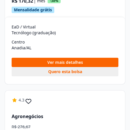
R$ 170,32
| mês
-38%
Mensalidade grátis
EaD / Virtual
Tecnólogo (graduação)
Centro
Anadia/AL
Ver mais detalhes
Quero esta bolsa
4.3
Agronegócios
R$ 276,67