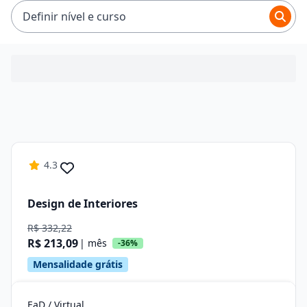
R$ 92,65 e R$ 214,58.
Definir nível e curso
4.3
Design de Interiores
R$ 332,22
R$ 213,09
| mês
-36%
Mensalidade grátis
EaD / Virtual