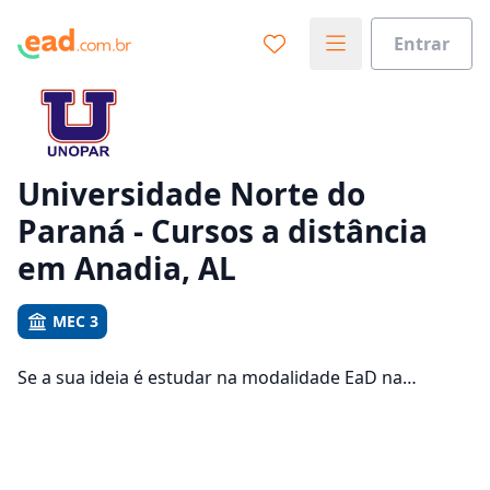
Entrar
Já sabe o que você quer estudar?
Vamos te guiar no caminho ideal para seus estudos
0%
Universidade Norte do
Paraná - Cursos a distância
Sim, já sei
em Anadia, AL
MEC 3
Ainda não sei
Se a sua ideia é estudar na modalidade EaD na
Universidade Norte do Paraná e com um polo de
apoio em Anadia, veja quais são os 1599 cursos
oferecidos pela instituição nos 2 campus da cidade e
consulte os valores das mensalidades, que ficam entre