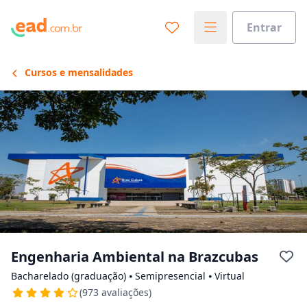
Escolha de unidade
Escolher unidade
Entrar
Onde quer estudar?
Cursos e mensalidades
Distâncias calculadas à partir de São Paulo, SP.
Ops! Não encontramos nenhuma
unidade
Verifique se digitou corretamente, ou experimente
buscar por outras unidades.
Engenharia Ambiental na Brazcubas
Bacharelado (graduação) ⦁ Semipresencial ⦁ Virtual
(973 avaliações)