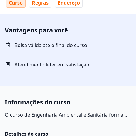
Curso
Regras
Endereço
Vantagens para você
Bolsa válida até o final do curso
Atendimento líder em satisfação
Informações do curso
O curso de Engenharia Ambiental e Sanitária forma
profissionais capazes de avaliar a dimensão das
alterações ambientais causadas pelas atividades do
Detalhes do curso
homem, considerando sua magnitude, duração,