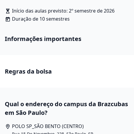
reversibilidade e natureza. Ao final do curso, o aluno
Início das aulas previsto: 2º semestre de 2026
se qualifica para avaliar, prevenir e controlar a
Duração de 10 semestres
poluição e degradação do solo, ar e água. No mercado
de trabalho o engenheiro ambiental ou sanitário atua
em órgãos ambientais governamentais, empresas
Informações importantes
ligadas ao saneamento, consultorias, setores de meio
ambiente de indústrias, ONGs e laboratórios de
pesquisa.
Regras da bolsa
Qual o endereço do campus da Brazcubas
em São Paulo?
POLO SP_SÃO BENTO (CENTRO)
Rua 15 De Novembro, 228, São Paulo, SP