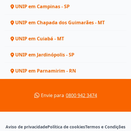
UNIP em Campinas - SP
UNIP em Chapada dos Guimarães - MT
UNIP em Cuiabá - MT
UNIP em Jardinópolis - SP
UNIP em Parnamirim - RN
Envie para
0800 942 3474
Aviso de privacidade
Política de cookies
Termos e Condições