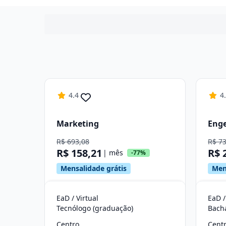
4.4
4
Marketing
Enge
R$ 693,08
R$ 7
R$ 158,21
R$ 
| mês
-77%
Mensalidade grátis
Men
EaD / Virtual
EaD /
Tecnólogo (graduação)
Bach
Centro
Cent