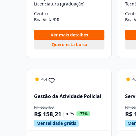
Licenciatura (graduação)
Tecn
Centro
Cent
Boa Vista/RR
Boa V
Ver mais detalhes
Quero esta bolsa
4.4
4
Gestão da Atividade Policial
Serv
R$ 693,08
R$ 6
R$ 158,21
R$ 
| mês
-77%
Mensalidade grátis
Men