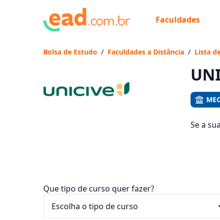
Faculdades
Já
Vam
Bolsa de Estudo
/
Faculdades a Distância
/
Lista d
UNI
MEC
Se a su
547 cur
entre R$
Que tipo de curso quer fazer?