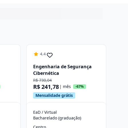
4.4
Engenharia de Segurança
Cibernética
R$ 730,04
R$ 241,78
| mês
-67%
Mensalidade grátis
EaD / Virtual
Bacharelado (graduação)
Centro