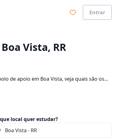
Entrar
0%
 Boa Vista, RR
lo de apoio em Boa Vista, veja quais são os
onsulte os valores das mensalidades, que ficam
que local quer estudar?