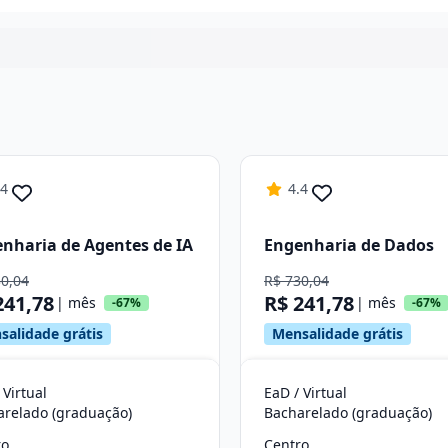
Continuar
.4
4.4
nharia de Agentes de IA
Engenharia de Dados
30,04
R$ 730,04
241,78
R$ 241,78
| mês
| mês
-67%
-67%
salidade grátis
Mensalidade grátis
 Virtual
EaD / Virtual
arelado (graduação)
Bacharelado (graduação)
ro
Centro