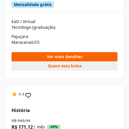
Mensalidade grátis
EaD / Virtual
Tecnólogo (graduação)
Pajuçara
Maracanaú/CE
Ver mais detalhes
Quero esta bolsa
4.4
História
R$ 543,94
R$ 171,12
| mês
-69%