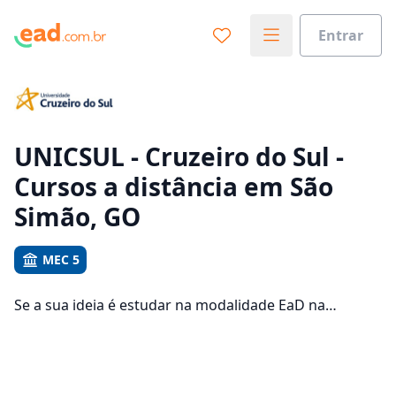
Entrar
Já sabe o que você quer estudar?
Vamos te guiar no caminho ideal para seus estudos
0%
UNICSUL - Cruzeiro do Sul -
Cursos a distância em São
Sim, já sei
Simão, GO
MEC 5
Ainda não sei
Se a sua ideia é estudar na modalidade EaD na
UNICSUL - Cruzeiro do Sul e com um polo de apoio em
São Simão, veja quais são os 106 cursos oferecidos
pela instituição nos 2 campus da cidade e consulte os
valores das mensalidades, que ficam entre R$ 111,92 e