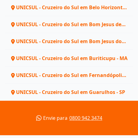
UNICSUL - Cruzeiro do Sul em Belo Horizonte -
MG
UNICSUL - Cruzeiro do Sul em Bom Jesus de
Goiás - GO
UNICSUL - Cruzeiro do Sul em Bom Jesus do
Itabapoana - RJ
UNICSUL - Cruzeiro do Sul em Buriticupu - MA
UNICSUL - Cruzeiro do Sul em Fernandópolis -
SP
UNICSUL - Cruzeiro do Sul em Guarulhos - SP
Envie para
0800 942 3474