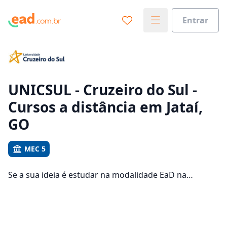
Entrar
Já sabe o que você quer estudar?
Vamos te guiar no caminho ideal para seus estudos
0%
UNICSUL - Cruzeiro do Sul -
Cursos a distância em Jataí,
Sim, já sei
GO
MEC 5
Ainda não sei
Se a sua ideia é estudar na modalidade EaD na
UNICSUL - Cruzeiro do Sul e com um polo de apoio em
Jataí, veja quais são os 106 cursos oferecidos pela
instituição nos 1 campus da cidade e consulte os
valores das mensalidades, que ficam entre R$ 111,92 e