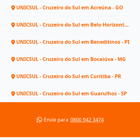
UNICSUL - Cruzeiro do Sul em Acreúna - GO
UNICSUL - Cruzeiro do Sul em Belo Horizonte -
MG
UNICSUL - Cruzeiro do Sul em Beneditinos - PI
UNICSUL - Cruzeiro do Sul em Bocaiúva - MG
UNICSUL - Cruzeiro do Sul em Curitiba - PR
UNICSUL - Cruzeiro do Sul em Guarulhos - SP
Envie para
0800 942 3474