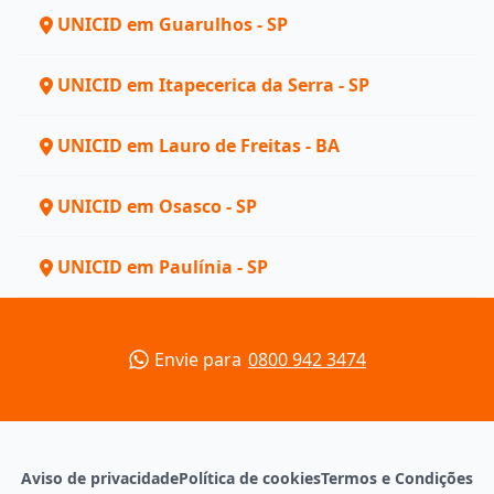
UNICID em Guarulhos - SP
UNICID em Itapecerica da Serra - SP
UNICID em Lauro de Freitas - BA
UNICID em Osasco - SP
UNICID em Paulínia - SP
Envie para
0800 942 3474
Aviso de privacidade
Política de cookies
Termos e Condições