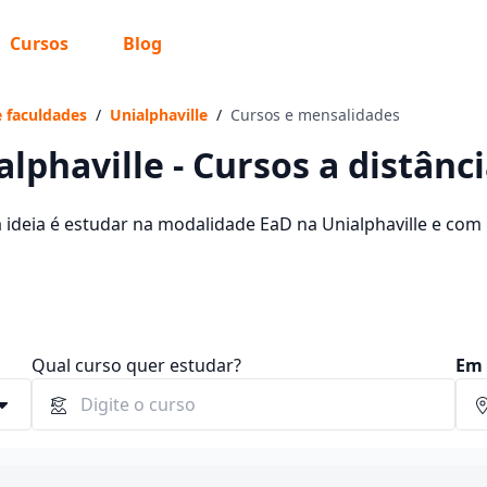
Cursos
Blog
 sabe o que você quer estudar?
os te guiar no caminho ideal para seus estudos
e faculdades
/
Unialphaville
/
Cursos e mensalidades
alphaville - Cursos a distânc
a ideia é estudar na modalidade EaD na Unialphaville e com 
 cursos oferecidos pela instituição nos 2 campus da cidade
Sim, já sei
tre R$ 52,40 e R$ 74,90.
Ainda não sei
Qual curso quer estudar?
Em 