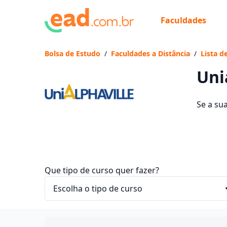
Faculdades
Já
Vam
Bolsa de Estudo
/
Faculdades a Distância
/
Lista d
Uni
Se a su
os 2253
ficam en
Que tipo de curso quer fazer?