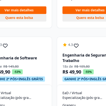
Ver mais detalhes
Ver mais detalhes
Quero esta bolsa
Quero esta bolsa
.3
4.3
Engenharia de Segura
nharia de Software
Trabalho
de
R$ 149,80
18x de
R$ 109,80
69,90
R$ 49,90
-53%
-55%
HE 2ª PÓS+INGLÊS GRÁTIS
GANHE 2ª PÓS+INGLÊS G
 Virtual
EaD / Virtual
Especialização (pós-graduação)
Especialização (pós-graduação)
eru
Grageru