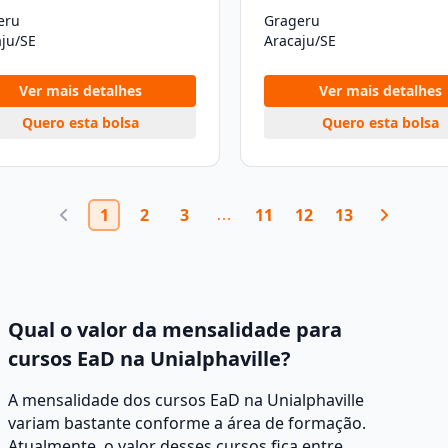
eru
Grageru
ju/SE
Aracaju/SE
Ver mais detalhes
Ver mais detalhes
Quero esta bolsa
Quero esta bolsa
1
2
3
11
12
13
Qual o valor da mensalidade para
cursos EaD na Unialphaville?
A mensalidade dos cursos EaD na Unialphaville
variam bastante conforme a área de formação.
Atualmente, o valor desses cursos fica entre