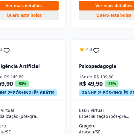
Ver mais detalhes
Ver mais detalhes
Quero esta bolsa
Quero esta bolsa
.3
4.3
ligência Artificial
Psicopedagogia
de
R$ 149,80
18x de
R$ 109,80
69,90
R$ 49,90
-53%
-55%
HE 2ª PÓS+INGLÊS GRÁTIS
GANHE 2ª PÓS+INGLÊS G
 Virtual
EaD / Virtual
Especialização (pós-graduação)
Especialização (pós-graduação)
eru
Grageru
ju/SE
Aracaju/SE