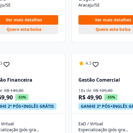
ju/SE
Aracaju/SE
Ver mais detalhes
Ver mais detalhes
Quero esta bolsa
Quero esta bolsa
.3
4.3
ão Financeira
Gestão Comercial
de
R$ 149,80
18x de
R$ 109,80
69,90
R$ 49,90
-53%
-55%
HE 2ª PÓS+INGLÊS GRÁTIS
GANHE 2ª PÓS+INGLÊS G
 Virtual
EaD / Virtual
Especialização (pós-graduação)
Especialização (pós-graduação)