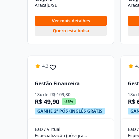
Aracaju/SE
Araca
Ver mais detalhes
Quero esta bolsa
4.3
4
Gestão Financeira
Gest
18x de
R$ 109,80
18x 
R$ 49,90
R$ 
-55%
GANHE 2ª PÓS+INGLÊS GRÁTIS
GAN
EaD / Virtual
EaD /
Especialização (pós-graduação)