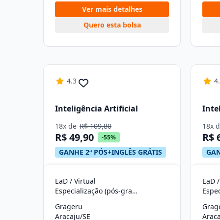
Ver mais detalhes
Quero esta bolsa
4.3
4
Inteligência Artificial
Inte
18x de
R$ 109,80
18x 
R$ 49,90
R$ 
-55%
GANHE 2ª PÓS+INGLÊS GRÁTIS
GAN
EaD / Virtual
EaD /
Especialização (pós-graduação)
Grageru
Grag
Aracaju/SE
Araca