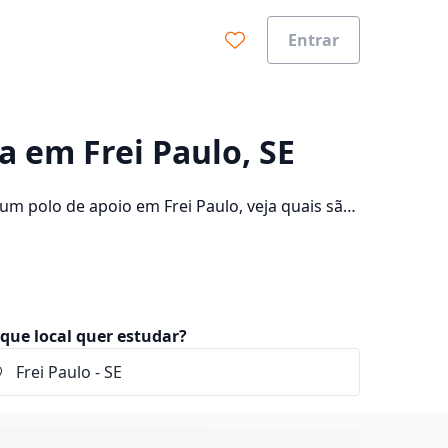
Entrar
0%
ia em Frei Paulo, SE
um polo de apoio em Frei Paulo, veja quais são
 e consulte os valores das mensalidades, que
que local quer estudar?