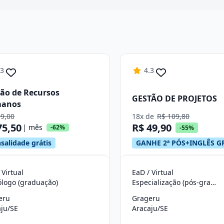
Continuar
.3
4.3
ão de Recursos
GESTÃO DE PROJETOS
anos
99,00
18x de
R$ 109,80
75,50
R$ 49,90
| mês
-62%
-55%
salidade grátis
GANHE 2ª PÓS+INGLÊS G
 Virtual
EaD / Virtual
ólogo (graduação)
Especialização (pós-graduação)
eru
Grageru
ju/SE
Aracaju/SE