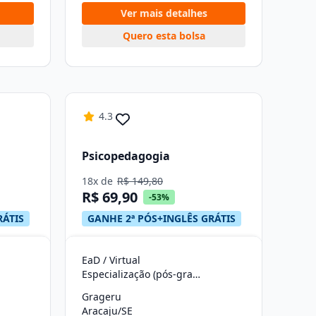
Ver mais detalhes
Quero esta bolsa
4.3
Psicopedagogia
18x de
R$ 149,80
R$ 69,90
-53%
RÁTIS
GANHE 2ª PÓS+INGLÊS GRÁTIS
EaD / Virtual
Especialização (pós-graduação)
Grageru
Aracaju/SE