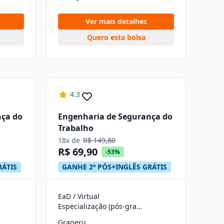
Ver mais detalhes
Quero esta bolsa
4.3
nça do
Engenharia de Segurança do
Trabalho
18x de
R$ 149,80
R$ 69,90
-53%
RÁTIS
GANHE 2ª PÓS+INGLÊS GRÁTIS
EaD / Virtual
Especialização (pós-graduação)
Grageru