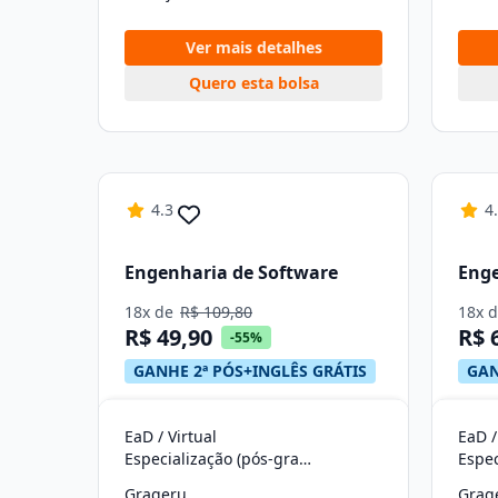
Ver mais detalhes
Quero esta bolsa
4.3
4
Engenharia de Software
Enge
18x de
R$ 109,80
18x 
R$ 49,90
R$ 
-55%
GANHE 2ª PÓS+INGLÊS GRÁTIS
GAN
EaD / Virtual
EaD /
Especialização (pós-graduação)
Grageru
Grag