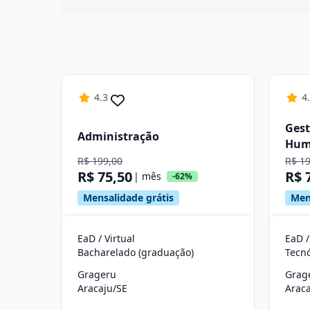
4.3
4
Gest
Administração
Hum
R$ 199,00
R$ 1
R$ 75,50
R$ 
| mês
-62%
Mensalidade grátis
Men
EaD / Virtual
EaD /
Bacharelado (graduação)
Tecn
Grageru
Grag
Aracaju/SE
Araca