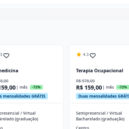
Continuar
.3
4.3
medicina
Terapia Ocupacional
78,00
R$ 578,00
159,00
R$ 159,00
| mês
| mês
-72%
-72%
s mensalidades GRÁTIS
Duas mensalidades GRÁT
resencial / Virtual
Semipresencial / Virtual
arelado (graduação)
Bacharelado (graduação)
ro
Centro