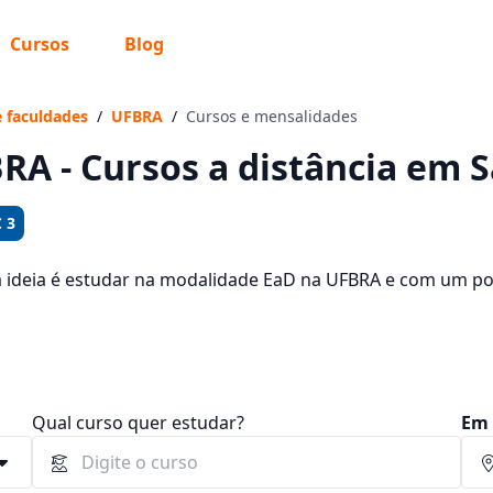
Cursos
Blog
 sabe o que você quer estudar?
os te guiar no caminho ideal para seus estudos
e faculdades
/
UFBRA
/
Cursos e mensalidades
RA - Cursos a distância em S
 3
Sim, já sei
a ideia é estudar na modalidade EaD na UFBRA e com um pol
oferecidos pela instituição nos 2 campus da cidade e consu
 72,90 e R$ 159,00.
Ainda não sei
Qual curso quer estudar?
Em 