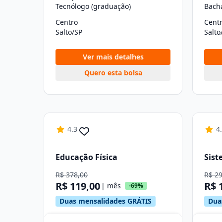
Tecnólogo (graduação)
Bach
Centro
Cent
Salto/SP
Salto
Ver mais detalhes
Quero esta bolsa
4.3
4
Educação Física
Sist
R$ 378,00
R$ 2
R$ 119,00
R$ 
| mês
-69%
Duas mensalidades GRÁTIS
Dua