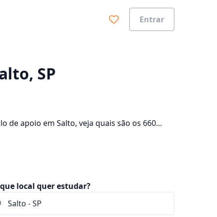
Entrar
0%
alto, SP
o de apoio em Salto, veja quais são os 660
lte os valores das mensalidades, que ficam
que local quer estudar?