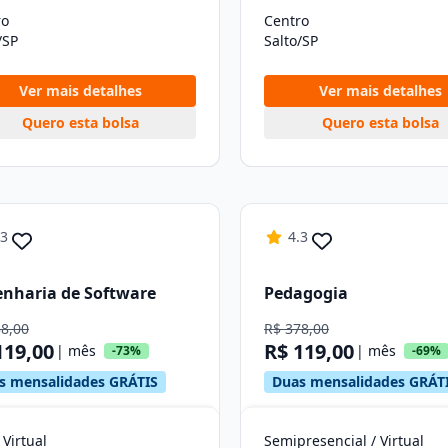
ro
Centro
/SP
Salto/SP
Ver mais detalhes
Ver mais detalhes
Quero esta bolsa
Quero esta bolsa
.3
4.3
nharia de Software
Pedagogia
38,00
R$ 378,00
119,00
R$ 119,00
| mês
| mês
-73%
-69%
s mensalidades GRÁTIS
Duas mensalidades GRÁT
 Virtual
Semipresencial / Virtual