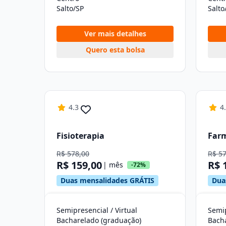
Salto/SP
Salto
Ver mais detalhes
Quero esta bolsa
4.3
4
Fisioterapia
Far
R$ 578,00
R$ 5
R$ 159,00
R$ 
| mês
-72%
Duas mensalidades GRÁTIS
Dua
Semipresencial / Virtual
Semip
Bacharelado (graduação)
Bach