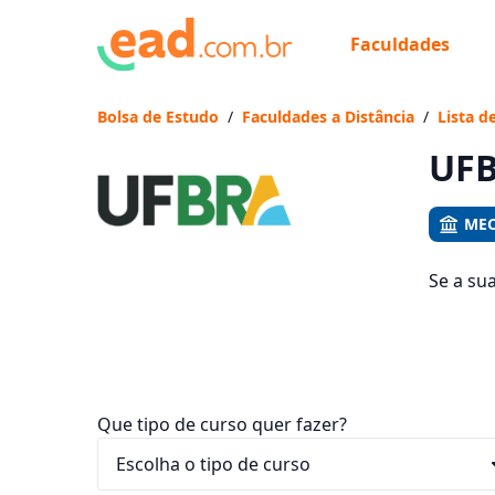
Faculdades
Já
Vam
Bolsa de Estudo
/
Faculdades a Distância
/
Lista d
UFB
MEC
Se a su
cursos 
entre R$
Que tipo de curso quer fazer?