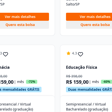
/SP
Salto/SP
Ver mais detalhes
Ver mais detalhes
Quero esta bolsa
Quero esta bolsa
.3
4.3
mácia
Educação Física
78,00
R$ 398,00
159,00
R$ 159,00
| mês
| mês
-72%
-60%
s mensalidades GRÁTIS
Duas mensalidades GRÁT
resencial / Virtual
Semipresencial / Virtual
arelado (graduação)
Bacharelado (graduação)