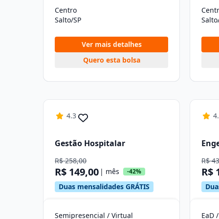
Centro
Cent
Salto/SP
Salto
Ver mais detalhes
Quero esta bolsa
4.3
4
Gestão Hospitalar
Enge
R$ 258,00
R$ 4
R$ 149,00
R$ 
| mês
-42%
Duas mensalidades GRÁTIS
Dua
Semipresencial / Virtual
EaD /