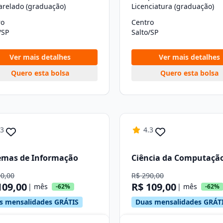
arelado (graduação)
Licenciatura (graduação)
ro
Centro
/SP
Salto/SP
Ver mais detalhes
Ver mais detalhes
Quero esta bolsa
Quero esta bolsa
.3
4.3
emas de Informação
Ciência da Computaçã
90,00
R$ 290,00
109,00
R$ 109,00
| mês
| mês
-62%
-62%
s mensalidades GRÁTIS
Duas mensalidades GRÁT