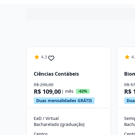
4.3
4
Ciências Contábeis
Bio
R$ 290,00
R$ 5
R$ 109,00
R$ 
| mês
-62%
Duas mensalidades GRÁTIS
Dua
EaD / Virtual
Semip
Bacharelado (graduação)
Bach
Centro
Cent