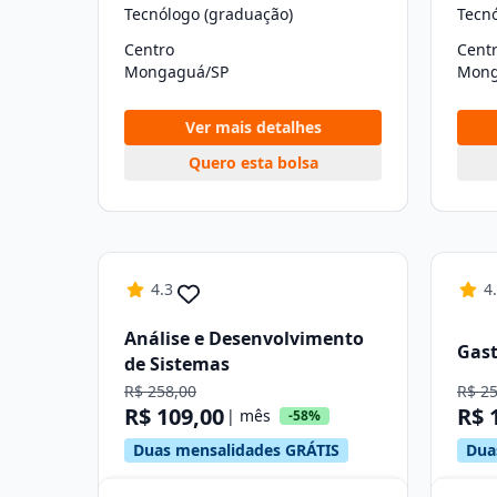
Tecnólogo (graduação)
Tecn
Centro
Cent
Mongaguá/SP
Mong
Ver mais detalhes
Quero esta bolsa
4.3
4
Análise e Desenvolvimento
Gas
de Sistemas
R$ 258,00
R$ 2
R$ 109,00
R$ 
| mês
-58%
Duas mensalidades GRÁTIS
Dua