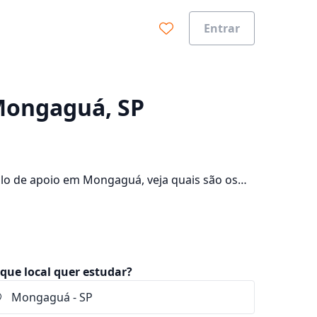
Entrar
0%
 Mongaguá, SP
lo de apoio em Mongaguá, veja quais são os
onsulte os valores das mensalidades, que ficam
que local quer estudar?