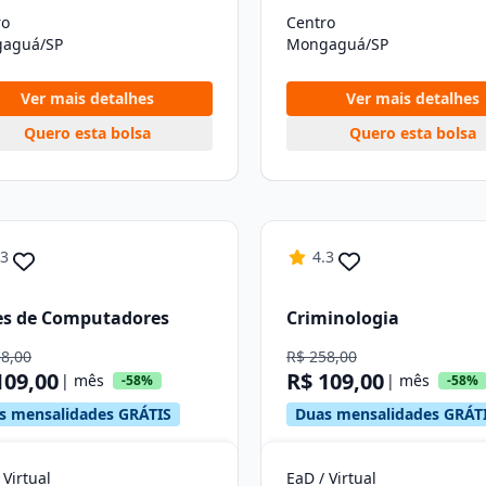
ro
Centro
aguá/SP
Mongaguá/SP
Ver mais detalhes
Ver mais detalhes
Quero esta bolsa
Quero esta bolsa
.3
4.3
es de Computadores
Criminologia
58,00
R$ 258,00
109,00
R$ 109,00
| mês
| mês
-58%
-58%
s mensalidades GRÁTIS
Duas mensalidades GRÁT
 Virtual
EaD / Virtual