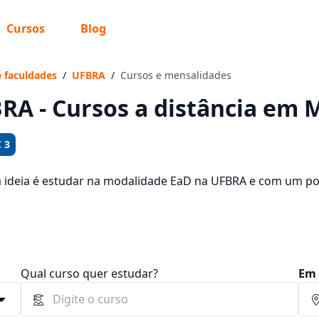
Cursos
Blog
 sabe o que você quer estudar?
os te guiar no caminho ideal para seus estudos
e faculdades
/
UFBRA
/
Cursos e mensalidades
RA - Cursos a distância em
 3
Sim, já sei
a ideia é estudar na modalidade EaD na UFBRA e com um po
sos oferecidos pela instituição nos 2 campus da cidade e c
 72,90 e R$ 119,00.
Ainda não sei
Qual curso quer estudar?
Em 