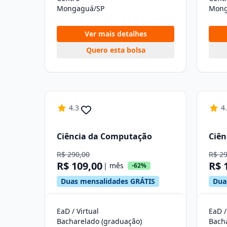
Mongaguá/SP
Mong
Ver mais detalhes
Quero esta bolsa
4.3
4
Ciência da Computação
Ciên
R$ 290,00
R$ 2
R$ 109,00
R$ 
| mês
-62%
Duas mensalidades GRÁTIS
Dua
EaD / Virtual
EaD /
Bacharelado (graduação)
Bach