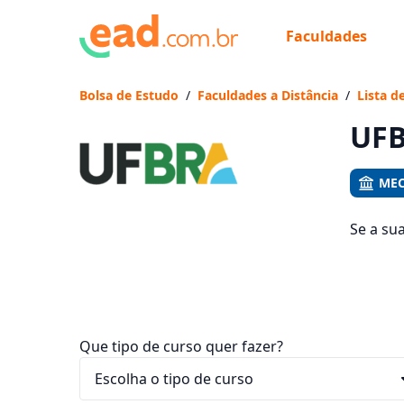
Faculdades
Já
Vam
Bolsa de Estudo
/
Faculdades a Distância
/
Lista d
UFB
MEC
Se a su
651 cur
entre R$
Que tipo de curso quer fazer?