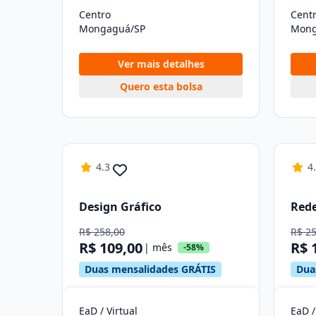
Centro
Cent
Mongaguá/SP
Mong
Ver mais detalhes
Quero esta bolsa
4.3
4
Design Gráfico
Red
R$ 258,00
R$ 2
R$ 109,00
R$ 
| mês
-58%
Duas mensalidades GRÁTIS
Dua
EaD / Virtual
EaD /