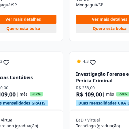
aguá/SP
Mongaguá/SP
Ver mais detalhes
Ver mais detalhes
Quero esta bolsa
Quero esta bolsa
.3
4.3
Investigação Forense e
cias Contábeis
Perícia Criminal
90,00
R$ 258,00
109,00
R$ 109,00
| mês
| mês
-62%
-58%
s mensalidades GRÁTIS
Duas mensalidades GRÁT
 Virtual
EaD / Virtual
arelado (graduação)
Tecnólogo (graduação)