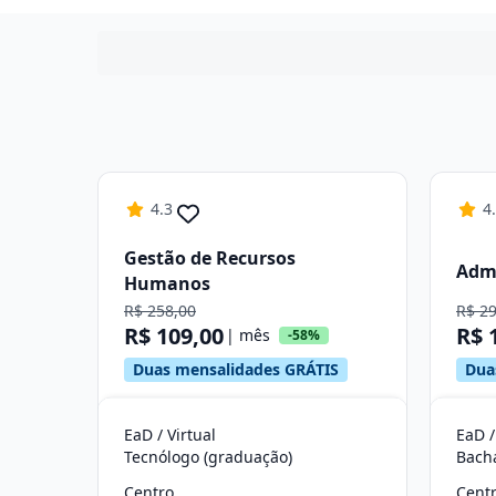
4.3
4
Gestão de Recursos
Adm
Humanos
R$ 258,00
R$ 2
R$ 109,00
R$ 
| mês
-58%
Duas mensalidades GRÁTIS
Dua
EaD / Virtual
EaD /
Tecnólogo (graduação)
Bach
Centro
Cent