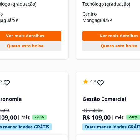
ólogo (graduação)
Tecnólogo (graduação)
ro
Centro
aguá/SP
Mongaguá/SP
Ver mais detalhes
Ver mais detalhes
Quero esta bolsa
Quero esta bolsa
.3
4.3
tronomia
Gestão Comercial
58,00
R$ 258,00
109,00
R$ 109,00
| mês
| mês
-58%
-58%
s mensalidades GRÁTIS
Duas mensalidades GRÁT