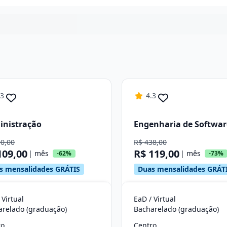
Continuar
.3
4.3
inistração
Engenharia de Softwar
90,00
R$ 438,00
109,00
R$ 119,00
| mês
| mês
-62%
-73%
s mensalidades GRÁTIS
Duas mensalidades GRÁT
 Virtual
EaD / Virtual
arelado (graduação)
Bacharelado (graduação)
ro
Centro