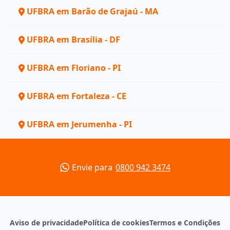
UFBRA em Barão de Grajaú - MA
UFBRA em Brasília - DF
UFBRA em Floriano - PI
UFBRA em Fortaleza - CE
UFBRA em Jerumenha - PI
Envie para
0800 942 3474
Aviso de privacidade
Política de cookies
Termos e Condições