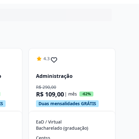
4.3
o
Administração
R$ 290,00
R$ 109,00
| mês
-62%
IS
Duas mensalidades GRÁTIS
EaD / Virtual
Bacharelado (graduação)
Centro