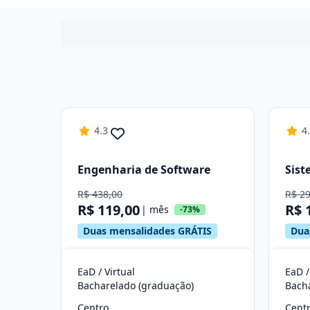
4.3
4
Engenharia de Software
Sist
R$ 438,00
R$ 2
R$ 119,00
R$ 
| mês
-73%
Duas mensalidades GRÁTIS
Dua
EaD / Virtual
EaD /
Bacharelado (graduação)
Bach
Centro
Cent