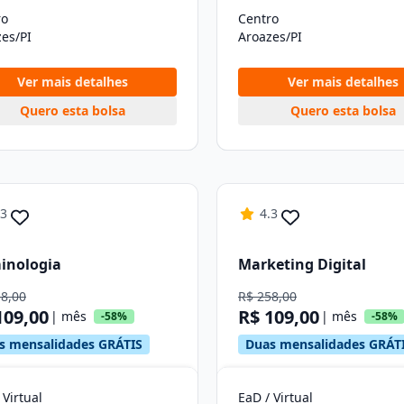
ro
Centro
es/PI
Aroazes/PI
Ver mais detalhes
Ver mais detalhes
Quero esta bolsa
Quero esta bolsa
.3
4.3
inologia
Marketing Digital
58,00
R$ 258,00
109,00
R$ 109,00
| mês
| mês
-58%
-58%
s mensalidades GRÁTIS
Duas mensalidades GRÁT
 Virtual
EaD / Virtual