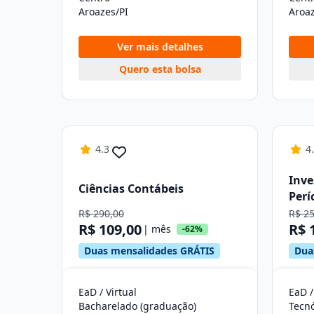
Aroazes/PI
Aroaz
Ver mais detalhes
Quero esta bolsa
4.3
4
Inve
Ciências Contábeis
Perí
R$ 290,00
R$ 2
R$ 109,00
R$ 
| mês
-62%
Duas mensalidades GRÁTIS
Dua
EaD / Virtual
EaD /
Bacharelado (graduação)
Tecn