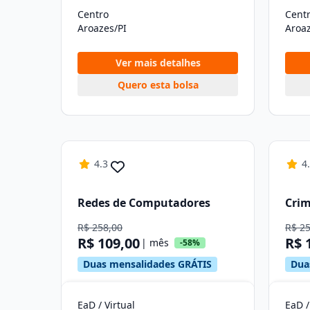
Centro
Cent
Aroazes/PI
Aroaz
Ver mais detalhes
Quero esta bolsa
4.3
4
Redes de Computadores
Crim
R$ 258,00
R$ 2
R$ 109,00
R$ 
| mês
-58%
Duas mensalidades GRÁTIS
Dua
EaD / Virtual
EaD /