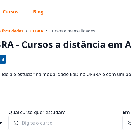
Cursos
Blog
 sabe o que você quer estudar?
os te guiar no caminho ideal para seus estudos
e faculdades
/
UFBRA
/
Cursos e mensalidades
RA - Cursos a distância em A
 3
Sim, já sei
a ideia é estudar na modalidade EaD na UFBRA e com um pol
oferecidos pela instituição nos 2 campus da cidade e consu
 72,90 e R$ 119,00.
Ainda não sei
Qual curso quer estudar?
Em 