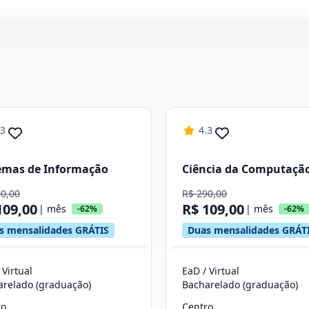
Continuar
.3
4.3
emas de Informação
Ciência da Computaçã
90,00
R$ 290,00
109,00
R$ 109,00
| mês
| mês
-62%
-62%
s mensalidades GRÁTIS
Duas mensalidades GRÁT
 Virtual
EaD / Virtual
arelado (graduação)
Bacharelado (graduação)
ro
Centro