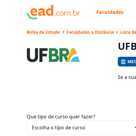
Faculdades
Já
Vam
Bolsa de Estudo
/
Faculdades a Distância
/
Lista d
UFB
MEC
Se a su
cursos 
entre R$
Que tipo de curso quer fazer?