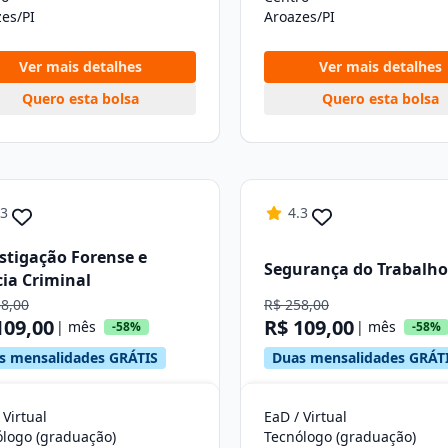
es/PI
Aroazes/PI
Ver mais detalhes
Ver mais detalhes
Quero esta bolsa
Quero esta bolsa
.3
4.3
stigação Forense e
Segurança do Trabalho
cia Criminal
58,00
R$ 258,00
109,00
R$ 109,00
| mês
| mês
-58%
-58%
s mensalidades GRÁTIS
Duas mensalidades GRÁT
 Virtual
EaD / Virtual
ólogo (graduação)
Tecnólogo (graduação)