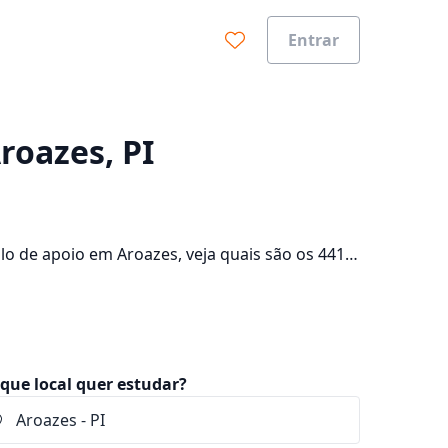
Entrar
0%
roazes, PI
o de apoio em Aroazes, veja quais são os 441
lte os valores das mensalidades, que ficam
que local quer estudar?