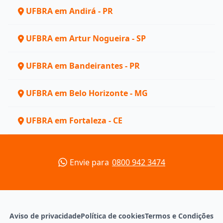
UFBRA em Andirá - PR
UFBRA em Artur Nogueira - SP
UFBRA em Bandeirantes - PR
UFBRA em Belo Horizonte - MG
UFBRA em Fortaleza - CE
Envie para
0800 942 3474
Aviso de privacidade
Política de cookies
Termos e Condições