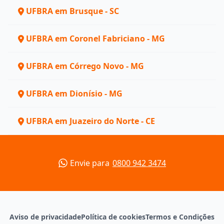
UFBRA em Brusque - SC
UFBRA em Coronel Fabriciano - MG
UFBRA em Córrego Novo - MG
UFBRA em Dionísio - MG
UFBRA em Juazeiro do Norte - CE
Envie para
0800 942 3474
Aviso de privacidade
Política de cookies
Termos e Condições