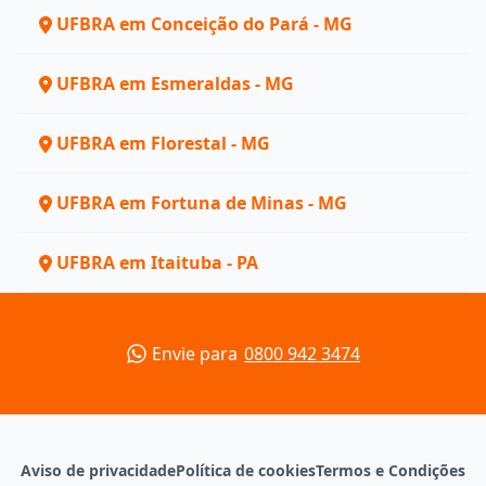
UFBRA em Conceição do Pará - MG
UFBRA em Esmeraldas - MG
UFBRA em Florestal - MG
UFBRA em Fortuna de Minas - MG
UFBRA em Itaituba - PA
Envie para
0800 942 3474
Aviso de privacidade
Política de cookies
Termos e Condições