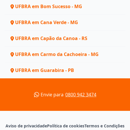
UFBRA em Bom Sucesso - MG
UFBRA em Cana Verde - MG
UFBRA em Capão da Canoa - RS
UFBRA em Carmo da Cachoeira - MG
UFBRA em Guarabira - PB
Envie para
0800 942 3474
Aviso de privacidade
Política de cookies
Termos e Condições