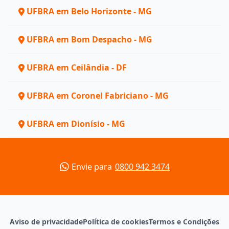
UFBRA em Belo Horizonte - MG
UFBRA em Bom Despacho - MG
UFBRA em Ceilândia - DF
UFBRA em Coronel Fabriciano - MG
UFBRA em Dionísio - MG
Envie para
0800 942 3474
Aviso de privacidade
Política de cookies
Termos e Condições