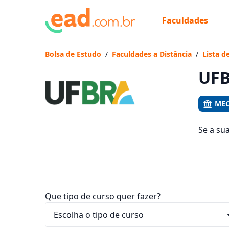
Faculdades
Já
Vam
Bolsa de Estudo
/
Faculdades a Distância
/
Lista d
UFB
MEC
Se a su
são os 
ficam en
Que tipo de curso quer fazer?