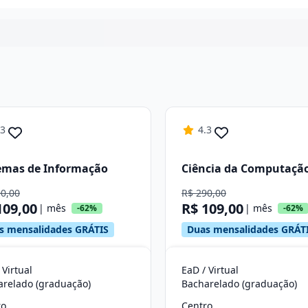
Continuar
.3
4.3
emas de Informação
Ciência da Computaçã
90,00
R$ 290,00
109,00
R$ 109,00
| mês
| mês
-62%
-62%
s mensalidades GRÁTIS
Duas mensalidades GRÁT
 Virtual
EaD / Virtual
arelado (graduação)
Bacharelado (graduação)
ro
Centro