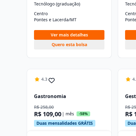
Tecnólogo (graduação)
Tecn
Centro
Cent
Pontes e Lacerda/MT
Pont
Ver mais detalhes
Quero esta bolsa
4.3
4
Gastronomia
Gest
R$ 258,00
R$ 2
R$ 109,00
R$ 
| mês
-58%
Duas mensalidades GRÁTIS
Dua