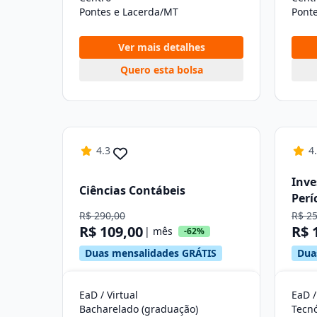
Pontes e Lacerda/MT
Pont
Ver mais detalhes
Quero esta bolsa
4.3
4
Inve
Ciências Contábeis
Perí
R$ 290,00
R$ 2
R$ 109,00
R$ 
| mês
-62%
Duas mensalidades GRÁTIS
Dua
EaD / Virtual
EaD /
Bacharelado (graduação)
Tecn