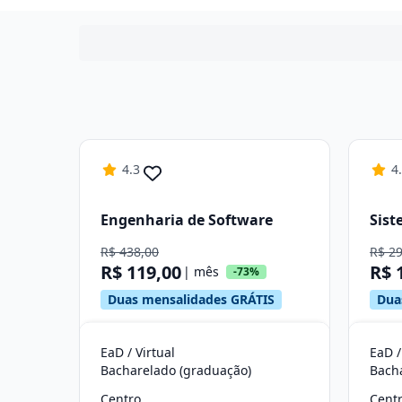
4.3
4
Engenharia de Software
Sist
R$ 438,00
R$ 2
R$ 119,00
R$ 
| mês
-73%
Duas mensalidades GRÁTIS
Dua
EaD / Virtual
EaD /
Bacharelado (graduação)
Bach
Centro
Cent