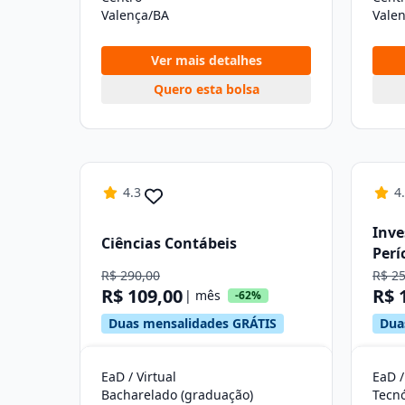
Valença/BA
Vale
Ver mais detalhes
Quero esta bolsa
4.3
4
Inve
Ciências Contábeis
Perí
R$ 290,00
R$ 2
R$ 109,00
R$ 
| mês
-62%
Duas mensalidades GRÁTIS
Dua
EaD / Virtual
EaD /
Bacharelado (graduação)
Tecn