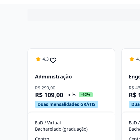
4.3
4
Administração
Enge
R$ 290,00
R$ 4
R$ 109,00
R$ 
| mês
-62%
Duas mensalidades GRÁTIS
Dua
EaD / Virtual
EaD /
Bacharelado (graduação)
Bach
Centro
Cent