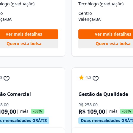
ólogo (graduação)
Tecnólogo (graduação)
ro
Centro
nça/BA
Valença/BA
Ver mais detalhes
Ver mais detalhes
Quero esta bolsa
Quero esta bolsa
.3
4.3
ão Comercial
Gestão da Qualidade
58,00
R$ 258,00
109,00
R$ 109,00
| mês
| mês
-58%
-58%
s mensalidades GRÁTIS
Duas mensalidades GRÁT