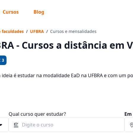
Cursos
Blog
 sabe o que você quer estudar?
os te guiar no caminho ideal para seus estudos
e faculdades
/
UFBRA
/
Cursos e mensalidades
RA - Cursos a distância em 
 3
Sim, já sei
a ideia é estudar na modalidade EaD na UFBRA e com um pol
oferecidos pela instituição nos 2 campus da cidade e consu
 72,90 e R$ 119,00.
Ainda não sei
Qual curso quer estudar?
Em 