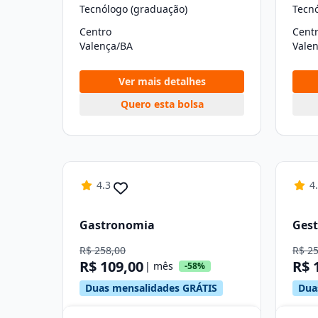
Tecnólogo (graduação)
Tecn
Centro
Cent
Valença/BA
Vale
Ver mais detalhes
Quero esta bolsa
4.3
4
Gastronomia
Gest
R$ 258,00
R$ 2
R$ 109,00
R$ 
| mês
-58%
Duas mensalidades GRÁTIS
Dua