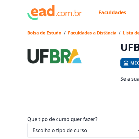
Faculdades
Já
Vam
Bolsa de Estudo
/
Faculdades a Distância
/
Lista d
UFB
MEC
Se a su
cursos 
entre R$
Que tipo de curso quer fazer?