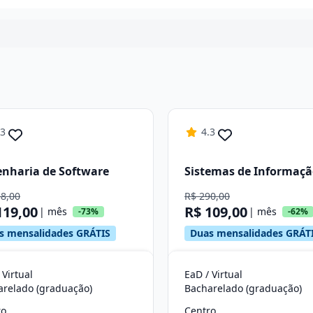
Continuar
.3
4.3
nharia de Software
Sistemas de Informaç
38,00
R$ 290,00
119,00
R$ 109,00
| mês
| mês
-73%
-62%
s mensalidades GRÁTIS
Duas mensalidades GRÁT
 Virtual
EaD / Virtual
arelado (graduação)
Bacharelado (graduação)
ro
Centro