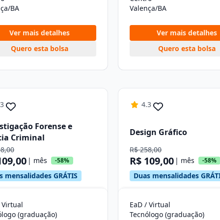
nça/BA
Valença/BA
Ver mais detalhes
Ver mais detalhes
Quero esta bolsa
Quero esta bolsa
.3
4.3
stigação Forense e
Design Gráfico
cia Criminal
58,00
R$ 258,00
109,00
R$ 109,00
| mês
| mês
-58%
-58%
s mensalidades GRÁTIS
Duas mensalidades GRÁT
 Virtual
EaD / Virtual
ólogo (graduação)
Tecnólogo (graduação)