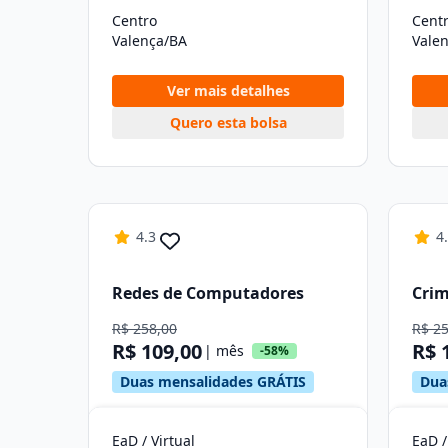
Centro
Cent
Valença/BA
Vale
Ver mais detalhes
Quero esta bolsa
4.3
4
Redes de Computadores
Crim
R$ 258,00
R$ 2
R$ 109,00
R$ 
| mês
-58%
Duas mensalidades GRÁTIS
Dua
EaD / Virtual
EaD /