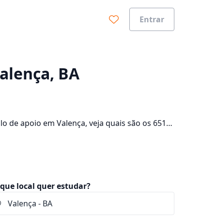
Entrar
0%
Valença, BA
o de apoio em Valença, veja quais são os 651
lte os valores das mensalidades, que ficam
que local quer estudar?