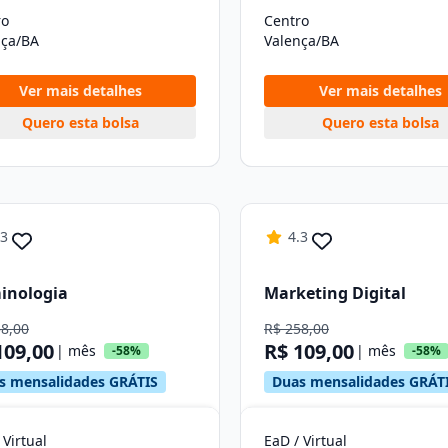
ro
Centro
nça/BA
Valença/BA
Ver mais detalhes
Ver mais detalhes
Quero esta bolsa
Quero esta bolsa
.3
4.3
inologia
Marketing Digital
58,00
R$ 258,00
109,00
R$ 109,00
| mês
| mês
-58%
-58%
s mensalidades GRÁTIS
Duas mensalidades GRÁT
 Virtual
EaD / Virtual