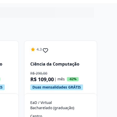
4.3
ão
Ciência da Computação
R$ 290,00
R$ 109,00
| mês
-62%
IS
Duas mensalidades GRÁTIS
EaD / Virtual
Bacharelado (graduação)
Centro