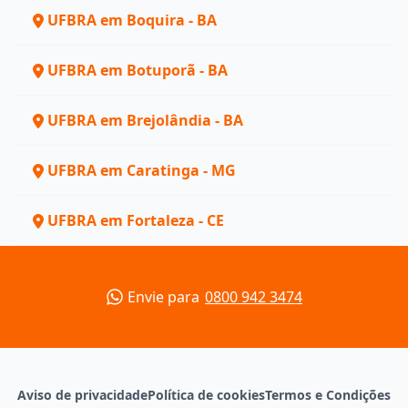
UFBRA em Boquira - BA
UFBRA em Botuporã - BA
UFBRA em Brejolândia - BA
UFBRA em Caratinga - MG
UFBRA em Fortaleza - CE
Envie para
0800 942 3474
Aviso de privacidade
Política de cookies
Termos e Condições