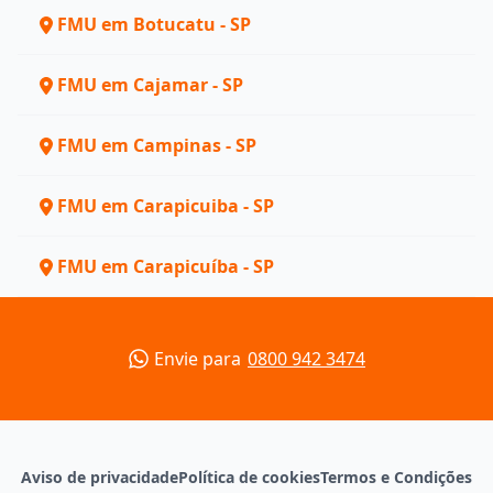
FMU em Botucatu - SP
FMU em Cajamar - SP
FMU em Campinas - SP
FMU em Carapicuiba - SP
FMU em Carapicuíba - SP
Envie para
0800 942 3474
Aviso de privacidade
Política de cookies
Termos e Condições