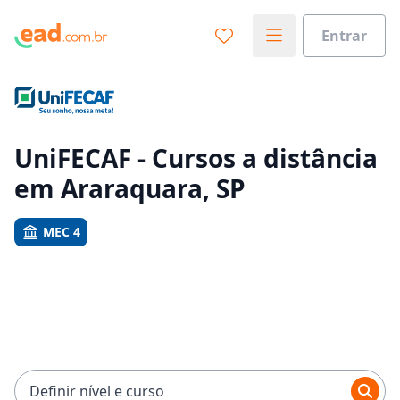
Entrar
Já sabe o que você quer estudar?
Vamos te guiar no caminho ideal para seus estudos
0%
UniFECAF - Cursos a distância
em Araraquara, SP
Sim, já sei
MEC 4
Ainda não sei
Definir nível e curso