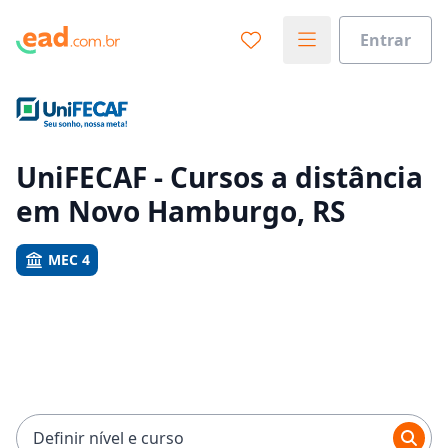
Entrar
Já sabe o que você quer estudar?
Vamos te guiar no caminho ideal para seus estudos
0%
UniFECAF - Cursos a distância
em Novo Hamburgo, RS
Sim, já sei
MEC 4
Ainda não sei
Definir nível e curso