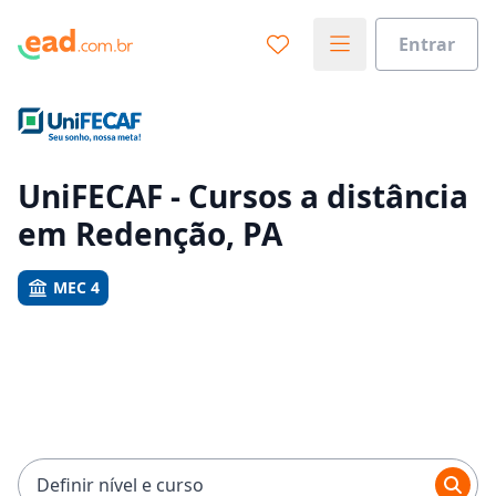
Entrar
Já sabe o que você quer estudar?
Vamos te guiar no caminho ideal para seus estudos
0%
UniFECAF - Cursos a distância
em Redenção, PA
Sim, já sei
MEC 4
Ainda não sei
Definir nível e curso