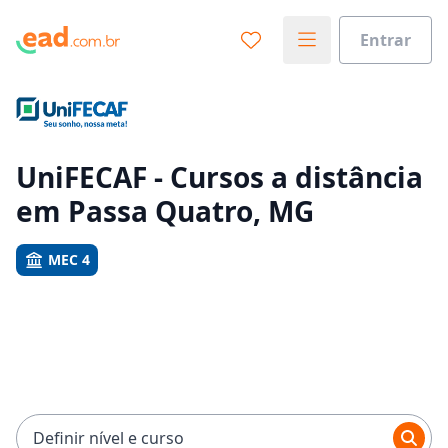
Entrar
Já sabe o que você quer estudar?
Vamos te guiar no caminho ideal para seus estudos
0%
UniFECAF - Cursos a distância
em Passa Quatro, MG
Sim, já sei
MEC 4
Ainda não sei
Definir nível e curso