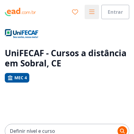
Entrar
Já sabe o que você quer estudar?
Vamos te guiar no caminho ideal para seus estudos
0%
UniFECAF - Cursos a distância
em Sobral, CE
Sim, já sei
MEC 4
Ainda não sei
Definir nível e curso