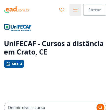
Entrar
Já sabe o que você quer estudar?
Vamos te guiar no caminho ideal para seus estudos
0%
UniFECAF - Cursos a distância
em Crato, CE
Sim, já sei
MEC 4
Ainda não sei
Definir nível e curso