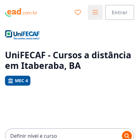
Entrar
Já sabe o que você quer estudar?
Vamos te guiar no caminho ideal para seus estudos
0%
UniFECAF - Cursos a distância
em Itaberaba, BA
Sim, já sei
MEC 4
Ainda não sei
Definir nível e curso