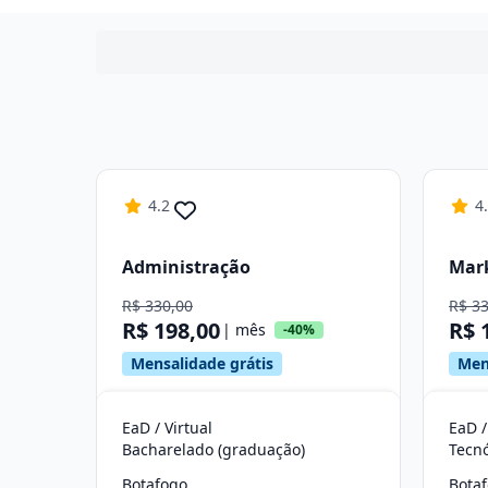
4.2
4
Administração
Mar
R$ 330,00
R$ 3
R$ 198,00
R$ 
| mês
-40%
Mensalidade grátis
Men
EaD / Virtual
EaD /
Bacharelado (graduação)
Tecn
Botafogo
Bota