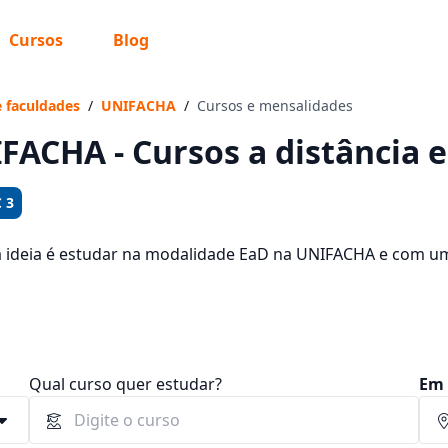
Cursos
Blog
 sabe o que você quer estudar?
os te guiar no caminho ideal para seus estudos
e faculdades
/
UNIFACHA
/
Cursos e mensalidades
FACHA - Cursos a distância e
 3
Sim, já sei
a ideia é estudar na modalidade EaD na UNIFACHA e com um 
17 cursos oferecidos pela instituição nos 1 campus da cida
tre R$ 198,00 e R$ 1.431,31.
Ainda não sei
Qual curso quer estudar?
Em 