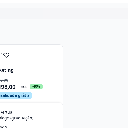
Continuar
.2
keting
30,00
198,00
| mês
-40%
salidade grátis
 Virtual
ólogo (graduação)
fogo