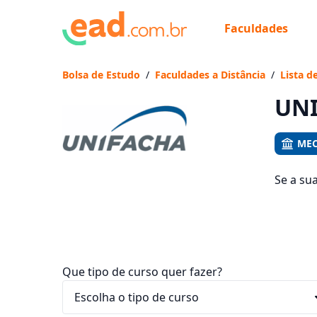
Faculdades
Já
Vam
Bolsa de Estudo
/
Faculdades a Distância
/
Lista d
UNI
MEC
Se a su
são os 
ficam en
Que tipo de curso quer fazer?