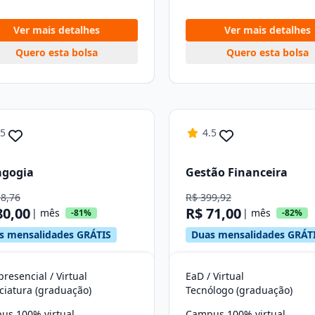
Ver mais detalhes
Ver mais detalhes
Quero esta bolsa
Quero esta bolsa
.5
4.5
agogia
Gestão Financeira
18,76
R$ 399,92
80,00
R$ 71,00
| mês
| mês
-81%
-82%
s mensalidades GRÁTIS
Duas mensalidades GRÁT
resencial / Virtual
EaD / Virtual
ciatura (graduação)
Tecnólogo (graduação)
us 100% virtual
Campus 100% virtual