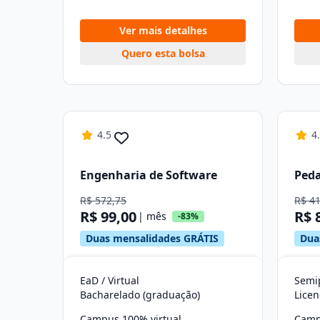
Ver mais detalhes
Quero esta bolsa
4.5
4
Engenharia de Software
Ped
R$ 572,75
R$ 4
R$ 99,00
R$ 
| mês
-83%
Duas mensalidades GRÁTIS
Dua
EaD / Virtual
Semip
Bacharelado (graduação)
Licen
Campus 100% virtual
Camp