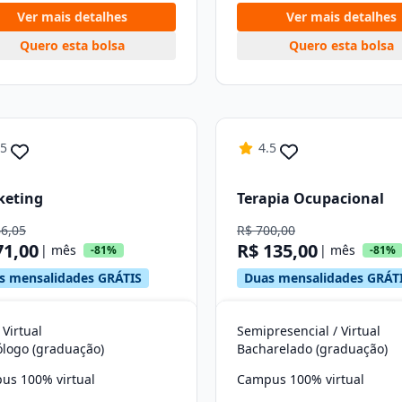
Ver mais detalhes
Ver mais detalhes
Quero esta bolsa
Quero esta bolsa
.5
4.5
keting
Terapia Ocupacional
66,05
R$ 700,00
71,00
R$ 135,00
| mês
| mês
-81%
-81%
s mensalidades GRÁTIS
Duas mensalidades GRÁT
 Virtual
Semipresencial / Virtual
ólogo (graduação)
Bacharelado (graduação)
us 100% virtual
Campus 100% virtual