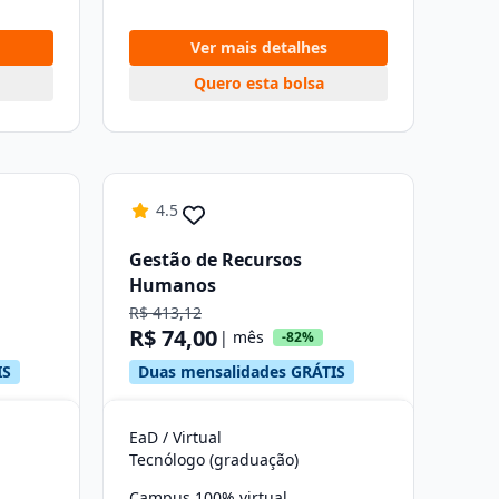
Ver mais detalhes
Quero esta bolsa
4.5
Gestão de Recursos
Humanos
R$ 413,12
R$ 74,00
| mês
-82%
IS
Duas mensalidades GRÁTIS
EaD / Virtual
Tecnólogo (graduação)
Campus 100% virtual