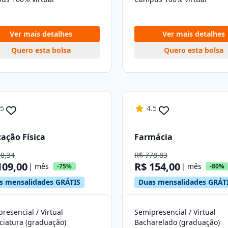
Ver mais detalhes
Ver mais detalhes
Quero esta bolsa
Quero esta bolsa
.5
4.5
ação Física
Farmácia
28,34
R$ 778,83
109,00
R$ 154,00
| mês
| mês
-75%
-80%
s mensalidades GRÁTIS
Duas mensalidades GRÁT
resencial / Virtual
Semipresencial / Virtual
ciatura (graduação)
Bacharelado (graduação)