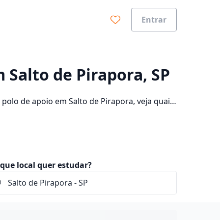
Entrar
0%
 Salto de Pirapora, SP
polo de apoio em Salto de Pirapora, veja quais
ade e consulte os valores das mensalidades, que
que local quer estudar?