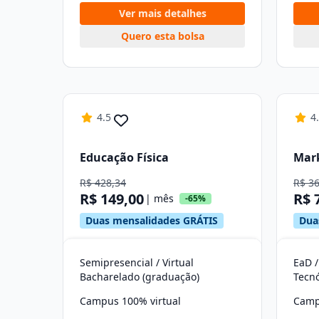
Ver mais detalhes
Quero esta bolsa
4.5
4
Educação Física
Mar
R$ 428,34
R$ 3
R$ 149,00
R$ 
| mês
-65%
Duas mensalidades GRÁTIS
Dua
Semipresencial / Virtual
EaD /
Bacharelado (graduação)
Tecn
Campus 100% virtual
Camp