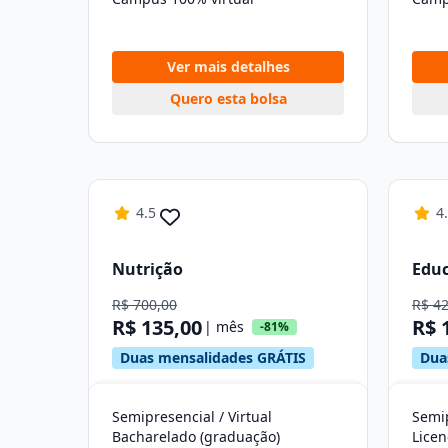
Ver mais detalhes
Quero esta bolsa
4.5
4
Nutrição
Educ
R$ 700,00
R$ 4
R$ 135,00
R$ 
| mês
-81%
Duas mensalidades GRÁTIS
Dua
Semipresencial / Virtual
Semip
Bacharelado (graduação)
Licen