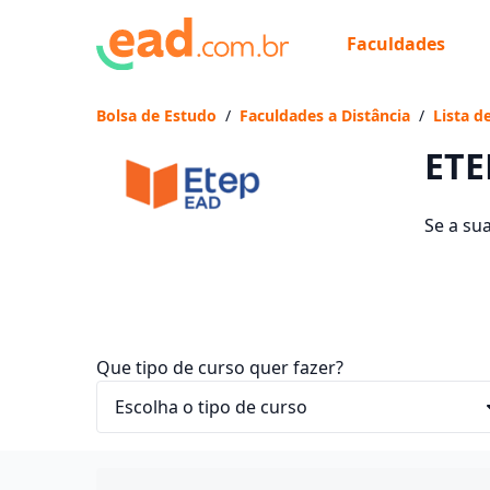
Faculdades
Já
Vam
Bolsa de Estudo
/
Faculdades a Distância
/
Lista d
ETE
Se a su
são os 
ficam en
Que tipo de curso quer fazer?