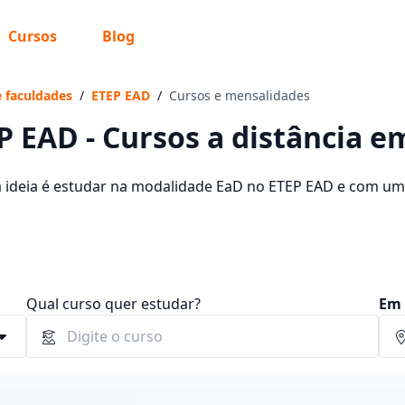
Cursos
Blog
 sabe o que você quer estudar?
os te guiar no caminho ideal para seus estudos
e faculdades
/
ETEP EAD
/
Cursos e mensalidades
P EAD - Cursos a distância em
a ideia é estudar na modalidade EaD no ETEP EAD e com um 
304 cursos oferecidos pela instituição nos 2 campus da cid
Sim, já sei
tre R$ 60,00 e R$ 262,00.
Ainda não sei
Qual curso quer estudar?
Em 