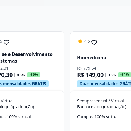
Continuar
.5
4.5
ise e Desenvolvimento
Biomedicina
istemas
82,31
R$ 779,54
70,30
R$ 149,00
| mês
| mês
-85%
-81%
s mensalidades GRÁTIS
Duas mensalidades GRÁT
 Virtual
Semipresencial / Virtual
ólogo (graduação)
Bacharelado (graduação)
us 100% virtual
Campus 100% virtual