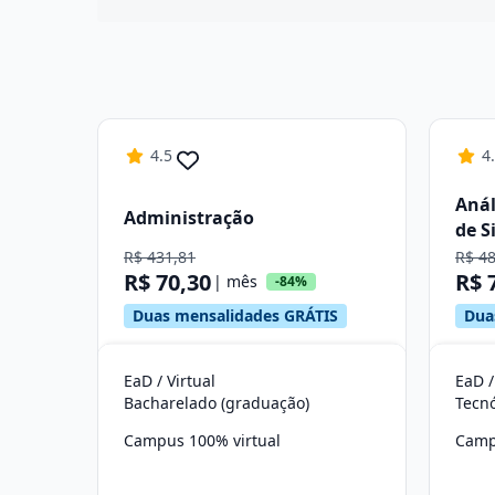
4.5
4
Anál
Administração
de S
R$ 431,81
R$ 4
R$ 70,30
R$ 
| mês
-84%
Duas mensalidades GRÁTIS
Dua
EaD / Virtual
EaD /
Bacharelado (graduação)
Tecn
Campus 100% virtual
Camp