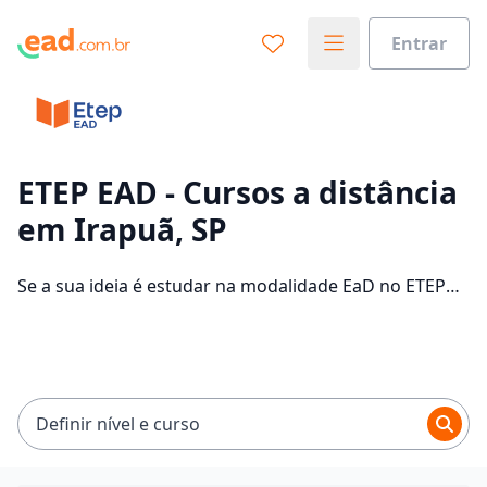
Entrar
Já sabe o que você quer estudar?
Vamos te guiar no caminho ideal para seus estudos
0%
ETEP EAD - Cursos a distância
em Irapuã, SP
Sim, já sei
Se a sua ideia é estudar na modalidade EaD no ETEP
EAD e com um polo de apoio em Irapuã, veja quais são
os 304 cursos oferecidos pela instituição nos 2
Ainda não sei
campus da cidade e consulte os valores das
mensalidades, que ficam entre R$ 60,00 e R$ 262,00.
Definir nível e curso