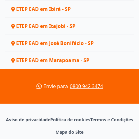
ETEP EAD em Ibirá - SP
ETEP EAD em Itajobi - SP
ETEP EAD em José Bonifácio - SP
ETEP EAD em Marapoama - SP
Envie para
0800 942 3474
Aviso de privacidade
Política de cookies
Termos e Condições
Mapa do Site